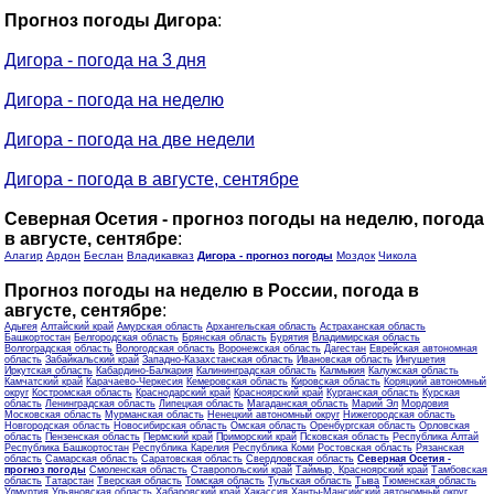
Прогноз погоды Дигора
:
Дигора - погода на 3 дня
Дигора - погода на неделю
Дигора - погода на две недели
Дигора - погода в августе, сентябре
Северная Осетия - прогноз погоды на неделю, погода
в августе, сентябре
:
Алагир
Ардон
Беслан
Владикавказ
Дигора - прогноз погоды
Моздок
Чикола
Прогноз погоды на неделю в России, погода в
августе, сентябре
:
Адыгея
Алтайский край
Амурская область
Архангельская область
Астраханская область
Башкортостан
Белгородская область
Брянская область
Бурятия
Владимирская область
Волгоградская область
Вологодская область
Воронежская область
Дагестан
Еврейская автономная
область
Забайкальский край
Западно-Казахстанская область
Ивановская область
Ингушетия
Иркутская область
Кабардино-Балкария
Калининградская область
Калмыкия
Калужская область
Камчатский край
Карачаево-Черкесия
Кемеровская область
Кировская область
Коряцкий автономный
округ
Костромская область
Краснодарский край
Красноярский край
Курганская область
Курская
область
Ленинградская область
Липецкая область
Магаданская область
Марий Эл
Мордовия
Московская область
Мурманская область
Ненецкий автономный округ
Нижегородская область
Новгородская область
Новосибирская область
Омская область
Оренбургская область
Орловская
область
Пензенская область
Пермский край
Приморский край
Псковская область
Республика Алтай
Республика Башкортостан
Республика Карелия
Республика Коми
Ростовская область
Рязанская
область
Самарская область
Саратовская область
Свердловская область
Северная Осетия -
прогноз погоды
Смоленская область
Ставропольский край
Таймыр, Красноярский край
Тамбовская
область
Татарстан
Тверская область
Томская область
Тульская область
Тыва
Тюменская область
Удмуртия
Ульяновская область
Хабаровский край
Хакассия
Ханты-Мансийский автономный округ