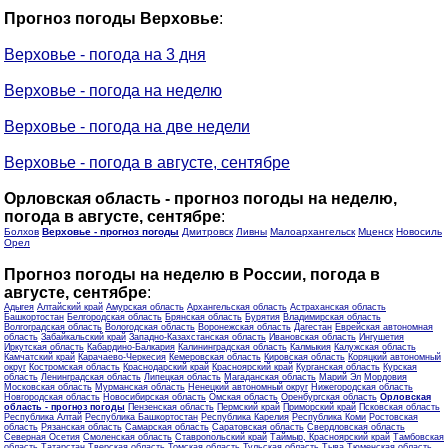
Прогноз погоды Верховье
:
Верховье - погода на 3 дня
Верховье - погода на неделю
Верховье - погода на две недели
Верховье - погода в августе, сентябре
Орловская область - прогноз погоды на неделю,
погода в августе, сентябре
:
Болхов
Верховье - прогноз погоды
Дмитровск
Ливны
Малоархангельск
Мценск
Новосиль
Орел
Прогноз погоды на неделю в России, погода в
августе, сентябре
:
Адыгея
Алтайский край
Амурская область
Архангельская область
Астраханская область
Башкортостан
Белгородская область
Брянская область
Бурятия
Владимирская область
Волгоградская область
Вологодская область
Воронежская область
Дагестан
Еврейская автономная
область
Забайкальский край
Западно-Казахстанская область
Ивановская область
Ингушетия
Иркутская область
Кабардино-Балкария
Калининградская область
Калмыкия
Калужская область
Камчатский край
Карачаево-Черкесия
Кемеровская область
Кировская область
Коряцкий автономный
округ
Костромская область
Краснодарский край
Красноярский край
Курганская область
Курская
область
Ленинградская область
Липецкая область
Магаданская область
Марий Эл
Мордовия
Московская область
Мурманская область
Ненецкий автономный округ
Нижегородская область
Новгородская область
Новосибирская область
Омская область
Оренбургская область
Орловская
область - прогноз погоды
Пензенская область
Пермский край
Приморский край
Псковская область
Республика Алтай
Республика Башкортостан
Республика Карелия
Республика Коми
Ростовская
область
Рязанская область
Самарская область
Саратовская область
Свердловская область
Северная Осетия
Смоленская область
Ставропольский край
Таймыр, Красноярский край
Тамбовская
область
Татарстан
Тверская область
Томская область
Тульская область
Тыва
Тюменская область