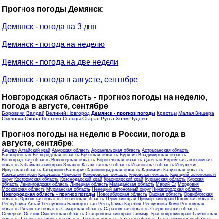
Прогноз погоды Демянск
:
Демянск - погода на 3 дня
Демянск - погода на неделю
Демянск - погода на две недели
Демянск - погода в августе, сентябре
Новгородская область - прогноз погоды на неделю,
погода в августе, сентябре
:
Боровичи
Валдай
Великий Новгород
Демянск - прогноз погоды
Крестцы
Малая Вишера
Окуловка
Охона
Пестово
Сольцы
Старая Русса
Холм
Чудово
Прогноз погоды на неделю в России, погода в
августе, сентябре
:
Адыгея
Алтайский край
Амурская область
Архангельская область
Астраханская область
Башкортостан
Белгородская область
Брянская область
Бурятия
Владимирская область
Волгоградская область
Вологодская область
Воронежская область
Дагестан
Еврейская автономная
область
Забайкальский край
Западно-Казахстанская область
Ивановская область
Ингушетия
Иркутская область
Кабардино-Балкария
Калининградская область
Калмыкия
Калужская область
Камчатский край
Карачаево-Черкесия
Кемеровская область
Кировская область
Коряцкий автономный
округ
Костромская область
Краснодарский край
Красноярский край
Курганская область
Курская
область
Ленинградская область
Липецкая область
Магаданская область
Марий Эл
Мордовия
Московская область
Мурманская область
Ненецкий автономный округ
Нижегородская область
Новгородская область - прогноз погоды
Новосибирская область
Омская область
Оренбургская
область
Орловская область
Пензенская область
Пермский край
Приморский край
Псковская область
Республика Алтай
Республика Башкортостан
Республика Карелия
Республика Коми
Ростовская
область
Рязанская область
Самарская область
Саратовская область
Свердловская область
Северная Осетия
Смоленская область
Ставропольский край
Таймыр, Красноярский край
Тамбовская
область
Татарстан
Тверская область
Томская область
Тульская область
Тыва
Тюменская область