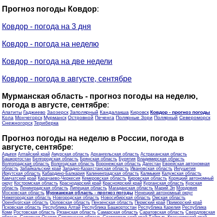
Прогноз погоды Ковдор
:
Ковдор - погода на 3 дня
Ковдор - погода на неделю
Ковдор - погода на две недели
Ковдор - погода в августе, сентябре
Мурманская область - прогноз погоды на неделю,
погода в августе, сентябре
:
Апатиты
Гаджиево
Заозерск
Заполярный
Кандалакша
Кировск
Ковдор - прогноз погоды
Кола
Мончегорск
Мурманск
Островной
Печенга
Полярные Зори
Полярный
Североморск
Снежногорск
Териберка
Прогноз погоды на неделю в России, погода в
августе, сентябре
:
Адыгея
Алтайский край
Амурская область
Архангельская область
Астраханская область
Башкортостан
Белгородская область
Брянская область
Бурятия
Владимирская область
Волгоградская область
Вологодская область
Воронежская область
Дагестан
Еврейская автономная
область
Забайкальский край
Западно-Казахстанская область
Ивановская область
Ингушетия
Иркутская область
Кабардино-Балкария
Калининградская область
Калмыкия
Калужская область
Камчатский край
Карачаево-Черкесия
Кемеровская область
Кировская область
Коряцкий автономный
округ
Костромская область
Краснодарский край
Красноярский край
Курганская область
Курская
область
Ленинградская область
Липецкая область
Магаданская область
Марий Эл
Мордовия
Московская область
Мурманская область - прогноз погоды
Ненецкий автономный округ
Нижегородская область
Новгородская область
Новосибирская область
Омская область
Оренбургская область
Орловская область
Пензенская область
Пермский край
Приморский край
Псковская область
Республика Алтай
Республика Башкортостан
Республика Карелия
Республика
Коми
Ростовская область
Рязанская область
Самарская область
Саратовская область
Свердловская