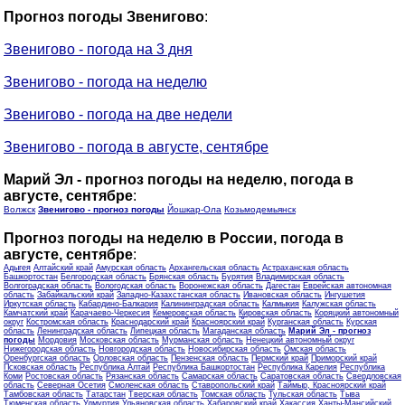
Прогноз погоды Звенигово
:
Звенигово - погода на 3 дня
Звенигово - погода на неделю
Звенигово - погода на две недели
Звенигово - погода в августе, сентябре
Марий Эл - прогноз погоды на неделю, погода в
августе, сентябре
:
Волжск
Звенигово - прогноз погоды
Йошкар-Ола
Козьмодемьянск
Прогноз погоды на неделю в России, погода в
августе, сентябре
:
Адыгея
Алтайский край
Амурская область
Архангельская область
Астраханская область
Башкортостан
Белгородская область
Брянская область
Бурятия
Владимирская область
Волгоградская область
Вологодская область
Воронежская область
Дагестан
Еврейская автономная
область
Забайкальский край
Западно-Казахстанская область
Ивановская область
Ингушетия
Иркутская область
Кабардино-Балкария
Калининградская область
Калмыкия
Калужская область
Камчатский край
Карачаево-Черкесия
Кемеровская область
Кировская область
Коряцкий автономный
округ
Костромская область
Краснодарский край
Красноярский край
Курганская область
Курская
область
Ленинградская область
Липецкая область
Магаданская область
Марий Эл - прогноз
погоды
Мордовия
Московская область
Мурманская область
Ненецкий автономный округ
Нижегородская область
Новгородская область
Новосибирская область
Омская область
Оренбургская область
Орловская область
Пензенская область
Пермский край
Приморский край
Псковская область
Республика Алтай
Республика Башкортостан
Республика Карелия
Республика
Коми
Ростовская область
Рязанская область
Самарская область
Саратовская область
Свердловская
область
Северная Осетия
Смоленская область
Ставропольский край
Таймыр, Красноярский край
Тамбовская область
Татарстан
Тверская область
Томская область
Тульская область
Тыва
Тюменская область
Удмуртия
Ульяновская область
Хабаровский край
Хакассия
Ханты-Мансийский