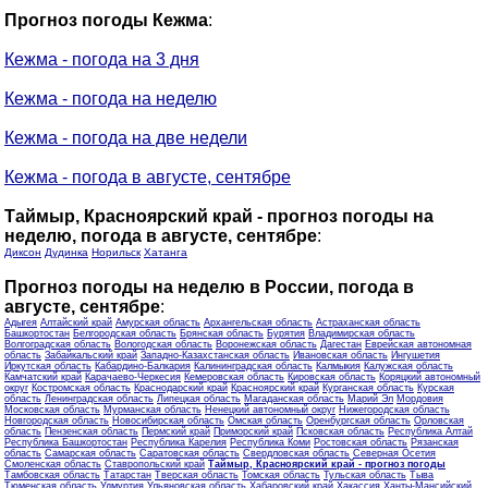
Прогноз погоды Кежма
:
Кежма - погода на 3 дня
Кежма - погода на неделю
Кежма - погода на две недели
Кежма - погода в августе, сентябре
Таймыр, Красноярский край - прогноз погоды на
неделю, погода в августе, сентябре
:
Диксон
Дудинка
Норильск
Хатанга
Прогноз погоды на неделю в России, погода в
августе, сентябре
:
Адыгея
Алтайский край
Амурская область
Архангельская область
Астраханская область
Башкортостан
Белгородская область
Брянская область
Бурятия
Владимирская область
Волгоградская область
Вологодская область
Воронежская область
Дагестан
Еврейская автономная
область
Забайкальский край
Западно-Казахстанская область
Ивановская область
Ингушетия
Иркутская область
Кабардино-Балкария
Калининградская область
Калмыкия
Калужская область
Камчатский край
Карачаево-Черкесия
Кемеровская область
Кировская область
Коряцкий автономный
округ
Костромская область
Краснодарский край
Красноярский край
Курганская область
Курская
область
Ленинградская область
Липецкая область
Магаданская область
Марий Эл
Мордовия
Московская область
Мурманская область
Ненецкий автономный округ
Нижегородская область
Новгородская область
Новосибирская область
Омская область
Оренбургская область
Орловская
область
Пензенская область
Пермский край
Приморский край
Псковская область
Республика Алтай
Республика Башкортостан
Республика Карелия
Республика Коми
Ростовская область
Рязанская
область
Самарская область
Саратовская область
Свердловская область
Северная Осетия
Смоленская область
Ставропольский край
Таймыр, Красноярский край - прогноз погоды
Тамбовская область
Татарстан
Тверская область
Томская область
Тульская область
Тыва
Тюменская область
Удмуртия
Ульяновская область
Хабаровский край
Хакассия
Ханты-Мансийский