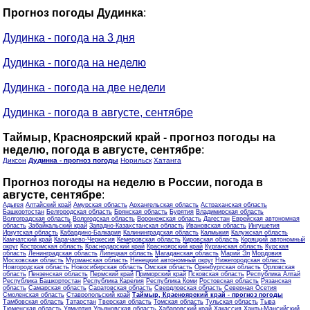
Прогноз погоды Дудинка
:
Дудинка - погода на 3 дня
Дудинка - погода на неделю
Дудинка - погода на две недели
Дудинка - погода в августе, сентябре
Таймыр, Красноярский край - прогноз погоды на
неделю, погода в августе, сентябре
:
Диксон
Дудинка - прогноз погоды
Норильск
Хатанга
Прогноз погоды на неделю в России, погода в
августе, сентябре
:
Адыгея
Алтайский край
Амурская область
Архангельская область
Астраханская область
Башкортостан
Белгородская область
Брянская область
Бурятия
Владимирская область
Волгоградская область
Вологодская область
Воронежская область
Дагестан
Еврейская автономная
область
Забайкальский край
Западно-Казахстанская область
Ивановская область
Ингушетия
Иркутская область
Кабардино-Балкария
Калининградская область
Калмыкия
Калужская область
Камчатский край
Карачаево-Черкесия
Кемеровская область
Кировская область
Коряцкий автономный
округ
Костромская область
Краснодарский край
Красноярский край
Курганская область
Курская
область
Ленинградская область
Липецкая область
Магаданская область
Марий Эл
Мордовия
Московская область
Мурманская область
Ненецкий автономный округ
Нижегородская область
Новгородская область
Новосибирская область
Омская область
Оренбургская область
Орловская
область
Пензенская область
Пермский край
Приморский край
Псковская область
Республика Алтай
Республика Башкортостан
Республика Карелия
Республика Коми
Ростовская область
Рязанская
область
Самарская область
Саратовская область
Свердловская область
Северная Осетия
Смоленская область
Ставропольский край
Таймыр, Красноярский край - прогноз погоды
Тамбовская область
Татарстан
Тверская область
Томская область
Тульская область
Тыва
Тюменская область
Удмуртия
Ульяновская область
Хабаровский край
Хакассия
Ханты-Мансийский