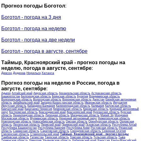
Прогноз погоды Боготол
:
Боготол - погода на 3 дня
Боготол - погода на неделю
Боготол - погода на две недели
Боготол - погода в августе, сентябре
Таймыр, Красноярский край - прогноз погоды на
неделю, погода в августе, сентябре
:
Диксон
Дудинка
Норильск
Хатанга
Прогноз погоды на неделю в России, погода в
августе, сентябре
:
Адыгея
Алтайский край
Амурская область
Архангельская область
Астраханская область
Башкортостан
Белгородская область
Брянская область
Бурятия
Владимирская область
Волгоградская область
Вологодская область
Воронежская область
Дагестан
Еврейская автономная
область
Забайкальский край
Западно-Казахстанская область
Ивановская область
Ингушетия
Иркутская область
Кабардино-Балкария
Калининградская область
Калмыкия
Калужская область
Камчатский край
Карачаево-Черкесия
Кемеровская область
Кировская область
Коряцкий автономный
округ
Костромская область
Краснодарский край
Красноярский край
Курганская область
Курская
область
Ленинградская область
Липецкая область
Магаданская область
Марий Эл
Мордовия
Московская область
Мурманская область
Ненецкий автономный округ
Нижегородская область
Новгородская область
Новосибирская область
Омская область
Оренбургская область
Орловская
область
Пензенская область
Пермский край
Приморский край
Псковская область
Республика Алтай
Республика Башкортостан
Республика Карелия
Республика Коми
Ростовская область
Рязанская
область
Самарская область
Саратовская область
Свердловская область
Северная Осетия
Смоленская область
Ставропольский край
Таймыр, Красноярский край - прогноз погоды
Тамбовская область
Татарстан
Тверская область
Томская область
Тульская область
Тыва
Тюменская область
Удмуртия
Ульяновская область
Хабаровский край
Хакассия
Ханты-Мансийский