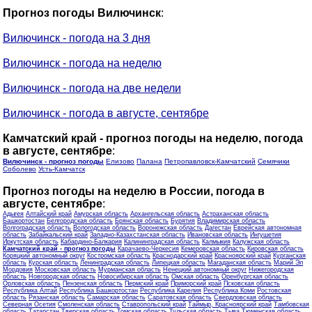
Прогноз погоды Вилючинск
:
Вилючинск - погода на 3 дня
Вилючинск - погода на неделю
Вилючинск - погода на две недели
Вилючинск - погода в августе, сентябре
Камчатский край - прогноз погоды на неделю, погода
в августе, сентябре
:
Вилючинск - прогноз погоды
Елизово
Палана
Петропавловск-Камчатский
Семячики
Соболево
Усть-Камчатск
Прогноз погоды на неделю в России, погода в
августе, сентябре
:
Адыгея
Алтайский край
Амурская область
Архангельская область
Астраханская область
Башкортостан
Белгородская область
Брянская область
Бурятия
Владимирская область
Волгоградская область
Вологодская область
Воронежская область
Дагестан
Еврейская автономная
область
Забайкальский край
Западно-Казахстанская область
Ивановская область
Ингушетия
Иркутская область
Кабардино-Балкария
Калининградская область
Калмыкия
Калужская область
Камчатский край - прогноз погоды
Карачаево-Черкесия
Кемеровская область
Кировская область
Коряцкий автономный округ
Костромская область
Краснодарский край
Красноярский край
Курганская
область
Курская область
Ленинградская область
Липецкая область
Магаданская область
Марий Эл
Мордовия
Московская область
Мурманская область
Ненецкий автономный округ
Нижегородская
область
Новгородская область
Новосибирская область
Омская область
Оренбургская область
Орловская область
Пензенская область
Пермский край
Приморский край
Псковская область
Республика Алтай
Республика Башкортостан
Республика Карелия
Республика Коми
Ростовская
область
Рязанская область
Самарская область
Саратовская область
Свердловская область
Северная Осетия
Смоленская область
Ставропольский край
Таймыр, Красноярский край
Тамбовская
область
Татарстан
Тверская область
Томская область
Тульская область
Тыва
Тюменская область