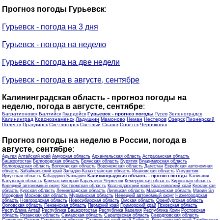
Прогноз погоды Гурьевск
:
Гурьевск - погода на 3 дня
Гурьевск - погода на неделю
Гурьевск - погода на две недели
Гурьевск - погода в августе, сентябре
Калининградская область - прогноз погоды на
неделю, погода в августе, сентябре
:
Багратионовск
Балтийск
Гвардейск
Гурьевск - прогноз погоды
Гусев
Зеленоградск
Калининград
Краснознаменск
Ладушкин
Мамоново
Неман
Нестеров
Озерск
Пионерский
Полесск
Правдинск
Светлогорск
Светлый
Славск
Советск
Черняховск
Прогноз погоды на неделю в России, погода в
августе, сентябре
:
Адыгея
Алтайский край
Амурская область
Архангельская область
Астраханская область
Башкортостан
Белгородская область
Брянская область
Бурятия
Владимирская область
Волгоградская область
Вологодская область
Воронежская область
Дагестан
Еврейская автономная
область
Забайкальский край
Западно-Казахстанская область
Ивановская область
Ингушетия
Иркутская область
Кабардино-Балкария
Калининградская область - прогноз погоды
Калмыкия
Калужская область
Камчатский край
Карачаево-Черкесия
Кемеровская область
Кировская область
Коряцкий автономный округ
Костромская область
Краснодарский край
Красноярский край
Курганская
область
Курская область
Ленинградская область
Липецкая область
Магаданская область
Марий Эл
Мордовия
Московская область
Мурманская область
Ненецкий автономный округ
Нижегородская
область
Новгородская область
Новосибирская область
Омская область
Оренбургская область
Орловская область
Пензенская область
Пермский край
Приморский край
Псковская область
Республика Алтай
Республика Башкортостан
Республика Карелия
Республика Коми
Ростовская
область
Рязанская область
Самарская область
Саратовская область
Свердловская область