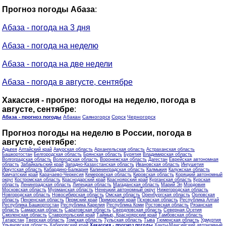
Прогноз погоды Абаза
:
Абаза - погода на 3 дня
Абаза - погода на неделю
Абаза - погода на две недели
Абаза - погода в августе, сентябре
Хакассия - прогноз погоды на неделю, погода в
августе, сентябре
:
Абаза - прогноз погоды
Абакан
Саяногорск
Сорск
Черногорск
Прогноз погоды на неделю в России, погода в
августе, сентябре
:
Адыгея
Алтайский край
Амурская область
Архангельская область
Астраханская область
Башкортостан
Белгородская область
Брянская область
Бурятия
Владимирская область
Волгоградская область
Вологодская область
Воронежская область
Дагестан
Еврейская автономная
область
Забайкальский край
Западно-Казахстанская область
Ивановская область
Ингушетия
Иркутская область
Кабардино-Балкария
Калининградская область
Калмыкия
Калужская область
Камчатский край
Карачаево-Черкесия
Кемеровская область
Кировская область
Коряцкий автономный
округ
Костромская область
Краснодарский край
Красноярский край
Курганская область
Курская
область
Ленинградская область
Липецкая область
Магаданская область
Марий Эл
Мордовия
Московская область
Мурманская область
Ненецкий автономный округ
Нижегородская область
Новгородская область
Новосибирская область
Омская область
Оренбургская область
Орловская
область
Пензенская область
Пермский край
Приморский край
Псковская область
Республика Алтай
Республика Башкортостан
Республика Карелия
Республика Коми
Ростовская область
Рязанская
область
Самарская область
Саратовская область
Свердловская область
Северная Осетия
Смоленская область
Ставропольский край
Таймыр, Красноярский край
Тамбовская область
Татарстан
Тверская область
Томская область
Тульская область
Тыва
Тюменская область
Удмуртия
Ульяновская область
Хабаровский край
Хакассия - прогноз погоды
Ханты-Мансийский автономный