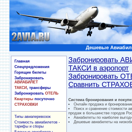
Дешевые Авиабиле
Забронировать А
Главная
ТАКСИ в аэропорт
Спецпредложения
Горящие билеты
Забронировать О
Забронировать
АВИАБИЛЕТ
Сравнить СТРАХО
ТАКСИ
, трансферы
Забронировать
ОТЕЛЬ
Квартиры
посуточно
Система бронирования и покупки
Онлайн продажа и бронировани
СТРАХОВКИ
Поиск и сравнение стоимости а
продаж в большинстве городов Рос
Типы авиаперевозок
Авиабилеты по наиболее выгод
Дешевые авиабилеты на низкобю
Стоимость авиабилетов -
тарифы и сборы
Блочные авиабилеты