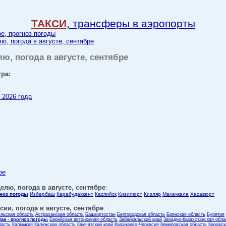
ТАКСИ
, трансферы в аэропорты
ре, прогноз погоды
лю, погода в августе, сентябре
лю, погода в августе, сентябре
тра:
 2026 года
ре
елю, погода в августе, сентябре
:
гноз погоды
Избербаш
Карабудахкент
Каспийск
Кизилюрт
Кизляр
Махачкала
Хасавюрт
ии, погода в августе, сентябре
:
ельская область
Астраханская область
Башкортостан
Белгородская область
Брянская область
Бурятия
тан - прогноз погоды
Еврейская автономная область
Забайкальский край
Западно-Казахстанская обла
ласть
Калмыкия
Калужская область
Камчатский край
Карачаево-Черкесия
Кемеровская область
Кировск