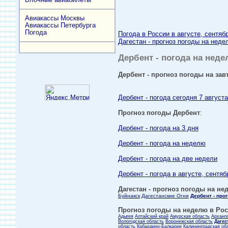
Авиакассы Москвы
Авиакассы Петербурга
Погода
Погода в России в августе, сентяб
Дагестан - прогноз погоды на неде
Дербент - погода на неде
Дербент - прогноз погоды на зав
Дербент - погода сегодня 7 августа
Прогноз погоды Дербент
:
Дербент - погода на 3 дня
Дербент - погода на неделю
Дербент - погода на две недели
Дербент - погода в августе, сентяб
Дагестан - прогноз погоды на нед
Буйнакск
Дагестанские Огни
Дербент - про
Прогноз погоды на неделю в Росс
Адыгея
Алтайский край
Амурская область
Арханг
Вологодская область
Воронежская область
Дагес
область
Кабардино-Балкария
Калининградская об