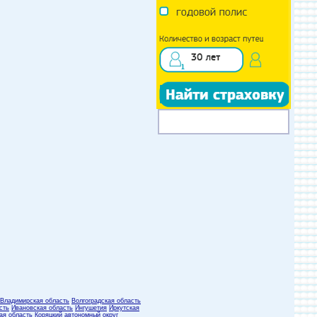
Владимирская область
Волгоградская область
сть
Ивановская область
Ингушетия
Иркутская
ая область
Коряцкий автономный округ