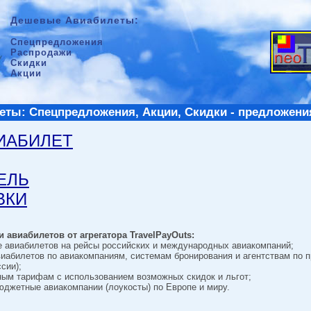
Дешевые Авиабилеты:
Спецпредложения
Распродажи
Скидки
Акции
ты: Спецпредложения, Акции, Скидки - предложени
ВИАБИЛЕТ
ТЕЛЬ
ВКИ
 авиабилетов от агрегатора TravelPayOuts:
е авиабилетов на рейсы российских и международных авиакомпаний;
виабилетов по авиакомпаниям, системам бронирования и агентствам по 
сии);
ным тарифам с использованием возможных скидок и льгот;
джетные авиакомпании (лоукосты) по Европе и миру.