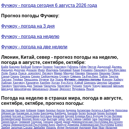
Фучжоу - погода сегодня 6 августа 2026 года
Прогноз погоды Фучжоу
:
Фучжоу - погода на 3 дня
Фучжоу - погода на неделю
Фучжоу - погода на две недели
Ляонин, Китай, север - прогноз погоды на неделю,
погода в августе, сентябре, октябре
:
Байи
Баодин
Бейхай
Голмуд
Гонконг
Гуанчжоу
Гуйлинь
Гуйян
Гянтзе
Дадунхай
Далянь
Даньдун
Дунхуан
Дуншэн
Инин
Иньчуань
Карамай
Каши
Куньмин
Ланьчжоу
Лау-Фау-Шан
Лоян
Лхаса
Лхаса, аэропорт
Лючжоу
Макао
Мандал
Нанкин
Наньнин
Наньчан
Пекин
Санья
Сиань
Синань
Синин
Сифэнджэнь
Сучжоу
Сямынь
Та-Куи-Линг
Тайпа
Тингри
Тсетанг
Турфан
Тяньцзинь
Урумчи
Уси
Ухань
Фучжоу - прогноз погоды
Фэннин
Хайкоу
Хайлар
Ханчжоу
Ханьчжун
Харбин
Хотан
Хух-Хото
Хэфэй
Цзинань
Циндао
Цицикар
Чанжоу
Чанхуань Дао
Чанша
Чаньчунь
Чжэнчжоу
Чунцин
Чэнду
Чэндэ
Шанхай
Шеньян
Шигадзе
Шицзячжуан
Щицюаньхэ
Эньши
Эренхот
Ялунвань
Яньчи
Погода на неделю в странах мира, погода в августе,
сентябре, октябре, прогноз погоды
:
Австралия
Австрия
Албания
Алжир
Ангилья
Ангола
Андорра
Антарктика
Антигуа и Барбуда
Аргентина
Афганистан
Багамские острова
Бангладеш
Барбадос
Бахрейн
Белиз
Бельгия
Бенин
Болгария
Боливия
Босния и Герцеговина
Ботсвана
Бразилия
Бруней
Буркина-Фасо
Бурунди
Бутан
Ватикан
Великобритания
Венгрия
Венесуэла
Вьетнам
Габон
Гаити
Гайана
Гамбия
Гана
Гватемала
Гвинея
Гвинея-Бисау
Германия
Гондурас
Гренада
Греция
Дания
Демократическая Республика Восточного
Тимора
Демократической Республики Конго
Джибути
Доминика
Доминиканская Республика
Египет
Замбия
Западная Сахара
Зимбабве
Израиль
Индия
Индонезия
Иордания
Ирак
Иран
Ирландия