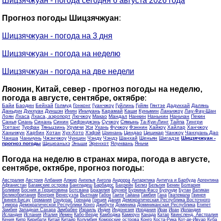
Шицзячжуан - погода сегодня 6 августа 2026 года
Прогноз погоды Шицзячжуан
:
Шицзячжуан - погода на 3 дня
Шицзячжуан - погода на неделю
Шицзячжуан - погода на две недели
Ляонин, Китай, север - прогноз погоды на неделю,
погода в августе, сентябре, октябре
:
Байи
Баодин
Бейхай
Голмуд
Гонконг
Гуанчжоу
Гуйлинь
Гуйян
Гянтзе
Дадунхай
Далянь
Даньдун
Дунхуан
Дуншэн
Инин
Иньчуань
Карамай
Каши
Куньмин
Ланьчжоу
Лау-Фау-Шан
Лоян
Лхаса
Лхаса, аэропорт
Лючжоу
Макао
Мандал
Нанкин
Наньнин
Наньчан
Пекин
Санья
Сиань
Синань
Синин
Сифэнджэнь
Сучжоу
Сямынь
Та-Куи-Линг
Тайпа
Тингри
Тсетанг
Турфан
Тяньцзинь
Урумчи
Уси
Ухань
Фучжоу
Фэннин
Хайкоу
Хайлар
Ханчжоу
Ханьчжун
Харбин
Хотан
Хух-Хото
Хэфэй
Цзинань
Циндао
Цицикар
Чанжоу
Чанхуань Дао
Чанша
Чаньчунь
Чжэнчжоу
Чунцин
Чэнду
Чэндэ
Шанхай
Шеньян
Шигадзе
Шицзячжуан -
прогноз погоды
Щицюаньхэ
Эньши
Эренхот
Ялунвань
Яньчи
Погода на неделю в странах мира, погода в августе,
сентябре, октябре, прогноз погоды
:
Австралия
Австрия
Албания
Алжир
Ангилья
Ангола
Андорра
Антарктика
Антигуа и Барбуда
Аргентина
Афганистан
Багамские острова
Бангладеш
Барбадос
Бахрейн
Белиз
Бельгия
Бенин
Болгария
Боливия
Босния и Герцеговина
Ботсвана
Бразилия
Бруней
Буркина-Фасо
Бурунди
Бутан
Ватикан
Великобритания
Венгрия
Венесуэла
Вьетнам
Габон
Гаити
Гайана
Гамбия
Гана
Гватемала
Гвинея
Гвинея-Бисау
Германия
Гондурас
Гренада
Греция
Дания
Демократическая Республика Восточного
Тимора
Демократической Республики Конго
Джибути
Доминика
Доминиканская Республика
Египет
Замбия
Западная Сахара
Зимбабве
Израиль
Индия
Индонезия
Иордания
Ирак
Иран
Ирландия
Исландия
Испания
Италия
Йемен
Кабо-Верде
Камбоджа
Камерун
Канада
Катар
Квинсленд, Австралия
Кения
Кипр
Кирибати
Китай
Китайр
Колумбия
Коморские острова
Конго
Коста-Рика
Кот-де-Ивуар
Куба