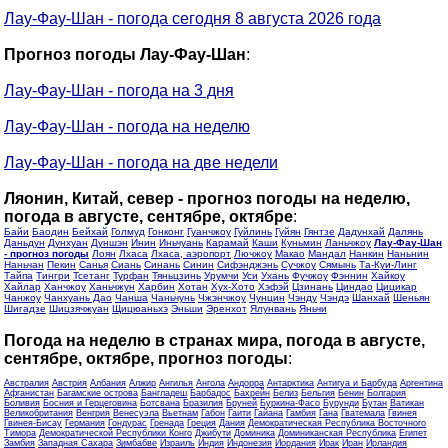
Лау-Фау-Шан - погода сегодня 8 августа 2026 года
Прогноз погоды Лау-Фау-Шан
:
Лау-Фау-Шан - погода на 3 дня
Лау-Фау-Шан - погода на неделю
Лау-Фау-Шан - погода на две недели
Ляонин, Китай, север - прогноз погоды на неделю,
погода в августе, сентябре, октябре
:
Байи
Баодин
Бейхай
Голмуд
Гонконг
Гуанчжоу
Гуйлинь
Гуйян
Гянтзе
Дадунхай
Далянь
Даньдун
Дунхуан
Дуншэн
Инин
Иньчуань
Карамай
Каши
Куньмин
Ланьчжоу
Лау-Фау-Шан
- прогноз погоды
Лоян
Лхаса
Лхаса, аэропорт
Лючжоу
Макао
Мандал
Нанкин
Наньнин
Наньчан
Пекин
Санья
Сиань
Синань
Синин
Сифэнджэнь
Сучжоу
Сямынь
Та-Куи-Линг
Тайпа
Тингри
Тсетанг
Турфан
Тяньцзинь
Урумчи
Уси
Ухань
Фучжоу
Фэннин
Хайкоу
Хайлар
Ханчжоу
Ханьчжун
Харбин
Хотан
Хух-Хото
Хэфэй
Цзинань
Циндао
Цицикар
Чанжоу
Чанхуань Дао
Чанша
Чаньчунь
Чжэнчжоу
Чунцин
Чэнду
Чэндэ
Шанхай
Шеньян
Шигадзе
Шицзячжуан
Щицюаньхэ
Эньши
Эренхот
Ялунвань
Яньчи
Погода на неделю в странах мира, погода в августе,
сентябре, октябре, прогноз погоды
:
Австралия
Австрия
Албания
Алжир
Ангилья
Ангола
Андорра
Антарктика
Антигуа и Барбуда
Аргентина
Афганистан
Багамские острова
Бангладеш
Барбадос
Бахрейн
Белиз
Бельгия
Бенин
Болгария
Боливия
Босния и Герцеговина
Ботсвана
Бразилия
Бруней
Буркина-Фасо
Бурунди
Бутан
Ватикан
Великобритания
Венгрия
Венесуэла
Вьетнам
Габон
Гаити
Гайана
Гамбия
Гана
Гватемала
Гвинея
Гвинея-Бисау
Германия
Гондурас
Гренада
Греция
Дания
Демократическая Республика Восточного
Тимора
Демократической Республики Конго
Джибути
Доминика
Доминиканская Республика
Египет
Замбия
Западная Сахара
Зимбабве
Израиль
Индия
Индонезия
Иордания
Ирак
Иран
Ирландия