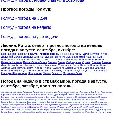
Голмуд - погода сегодня 6 августа 2026 года
Прогноз погоды Голмуд
:
Голмуд - погода на 3 дня
Голмуд - погода на неделю
Голмуд - погода на две недели
Ляонин, Китай, север - прогноз погоды на неделю,
погода в августе, сентябре, октябре
:
Байи
Баодин
Бейхай
Голмуд - прогноз погоды
Гонконг
Гуанчжоу
Гуйлинь
Гуйян
Гянтзе
Дадунхай
Далянь
Даньдун
Дунхуан
Дуншэн
Инин
Иньчуань
Карамай
Каши
Куньмин
Ланьчжоу
Лау-Фау-Шан
Лоян
Лхаса
Лхаса, аэропорт
Лючжоу
Макао
Мандал
Нанкин
Наньнин
Наньчан
Пекин
Санья
Сиань
Синань
Синин
Сифэнджэнь
Сучжоу
Сямынь
Та-Куи-
Линг
Тайпа
Тингри
Тсетанг
Турфан
Тяньцзинь
Урумчи
Уси
Ухань
Фучжоу
Фэннин
Хайкоу
Хайлар
Ханчжоу
Ханьчжун
Харбин
Хотан
Хух-Хото
Хэфэй
Цзинань
Циндао
Цицикар
Чанжоу
Чанхуань Дао
Чанша
Чаньчунь
Чжэнчжоу
Чунцин
Чэнду
Чэндэ
Шанхай
Шеньян
Шигадзе
Шицзячжуан
Щицюаньхэ
Эньши
Эренхот
Ялунвань
Яньчи
Погода на неделю в странах мира, погода в августе,
сентябре, октябре, прогноз погоды
:
Австралия
Австрия
Албания
Алжир
Ангилья
Ангола
Андорра
Антарктика
Антигуа и Барбуда
Аргентина
Афганистан
Багамские острова
Бангладеш
Барбадос
Бахрейн
Белиз
Бельгия
Бенин
Болгария
Боливия
Босния и Герцеговина
Ботсвана
Бразилия
Бруней
Буркина-Фасо
Бурунди
Бутан
Ватикан
Великобритания
Венгрия
Венесуэла
Вьетнам
Габон
Гаити
Гайана
Гамбия
Гана
Гватемала
Гвинея
Гвинея-Бисау
Германия
Гондурас
Гренада
Греция
Дания
Демократическая Республика Восточного
Тимора
Демократической Республики Конго
Джибути
Доминика
Доминиканская Республика
Египет
Замбия
Западная Сахара
Зимбабве
Израиль
Индия
Индонезия
Иордания
Ирак
Иран
Ирландия
Исландия
Испания
Италия
Йемен
Кабо-Верде
Камбоджа
Камерун
Канада
Катар
Квинсленд, Австралия
Кения
Кипр
Кирибати
Китай
Китайр
Колумбия
Коморские острова
Конго
Коста-Рика
Кот-де-Ивуар
Куба