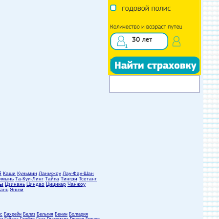
й
Каши
Куньмин
Ланьчжоу
Лау-Фау-Шан
ямынь
Та-Куи-Линг
Тайпа
Тингри
Тсетанг
ды
Цзинань
Циндао
Цицикар
Чанжоу
ань
Яньчи
с
Бахрейн
Белиз
Бельгия
Бенин
Болгария