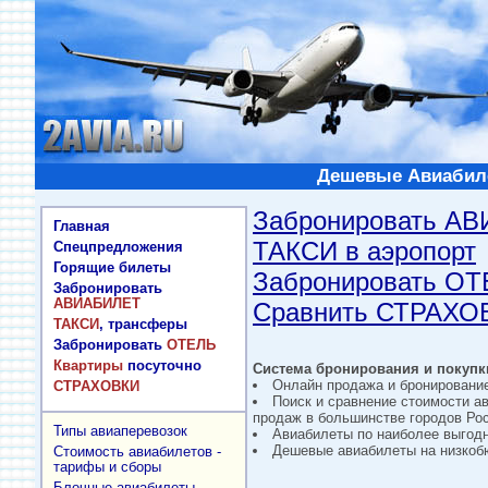
Дешевые Авиабиле
Забронировать А
Главная
ТАКСИ в аэропорт
Спецпредложения
Горящие билеты
Забронировать О
Забронировать
АВИАБИЛЕТ
Сравнить СТРАХО
ТАКСИ
, трансферы
Забронировать
ОТЕЛЬ
Квартиры
посуточно
Система бронирования и покупки
Онлайн продажа и бронировани
СТРАХОВКИ
Поиск и сравнение стоимости а
продаж в большинстве городов Рос
Типы авиаперевозок
Авиабилеты по наиболее выгод
Дешевые авиабилеты на низкобю
Стоимость авиабилетов -
тарифы и сборы
Блочные авиабилеты