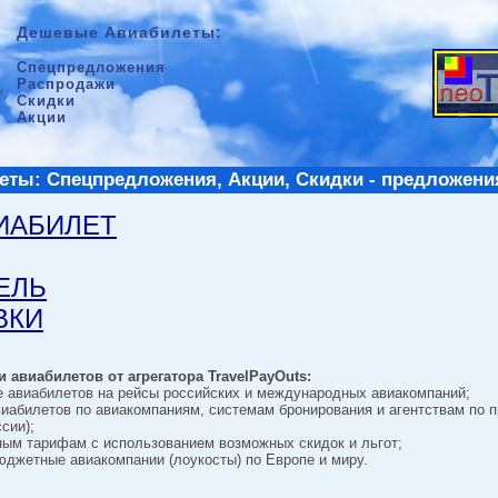
Дешевые Авиабилеты:
Спецпредложения
Распродажи
Скидки
Акции
ты: Спецпредложения, Акции, Скидки - предложени
ВИАБИЛЕТ
ТЕЛЬ
ВКИ
 авиабилетов от агрегатора TravelPayOuts:
е авиабилетов на рейсы российских и международных авиакомпаний;
виабилетов по авиакомпаниям, системам бронирования и агентствам по 
сии);
ным тарифам с использованием возможных скидок и льгот;
джетные авиакомпании (лоукосты) по Европе и миру.