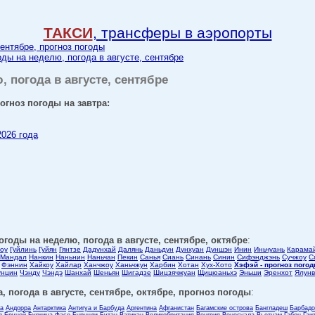
ТАКСИ
, трансферы в аэропорты
сентябре, прогноз погоды
годы на неделю, погода в августе, сентябре
, погода в августе, сентябре
рогноз погоды на завтра:
2026 года
погоды на неделю, погода в августе, сентябре, октябре
:
оу
Гуйлинь
Гуйян
Гянтзе
Дадунхай
Далянь
Даньдун
Дунхуан
Дуншэн
Инин
Иньчуань
Карама
Мандал
Нанкин
Наньнин
Наньчан
Пекин
Санья
Сиань
Синань
Синин
Сифэнджэнь
Сучжоу
С
Фэннин
Хайкоу
Хайлар
Ханчжоу
Ханьчжун
Харбин
Хотан
Хух-Хото
Хэфэй - прогноз пого
унцин
Чэнду
Чэндэ
Шанхай
Шеньян
Шигадзе
Шицзячжуан
Щицюаньхэ
Эньши
Эренхот
Ялунв
, погода в августе, сентябре, октябре, прогноз погоды
:
ла
Андорра
Антарктика
Антигуа и Барбуда
Аргентина
Афганистан
Багамские острова
Бангладеш
Барбадо