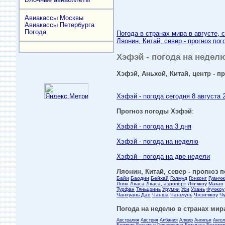
Авиакассы Москвы
Авиакассы Петербурга
Погода
Погода в странах мира в августе, 
Ляонин, Китай, север - прогноз по
Хэфэй - погода на неделю
Хэфэй, Аньхой, Китай, центр - п
Хэфэй - погода сегодня 8 августа 
Прогноз погоды Хэфэй
:
Хэфэй - погода на 3 дня
Хэфэй - погода на неделю
Хэфэй - погода на две недели
Ляонин, Китай, север - прогноз 
Байи
Баодин
Бейхай
Голмуд
Гонконг
Гуанчж
Лоян
Лхаса
Лхаса, аэропорт
Лючжоу
Макао
Турфан
Тяньцзинь
Урумчи
Уси
Ухань
Фучжоу
Чанхуань Дао
Чанша
Чаньчунь
Чжэнчжоу
Ч
Погода на неделю в странах мира
Австралия
Австрия
Албания
Алжир
Ангилья
Анго