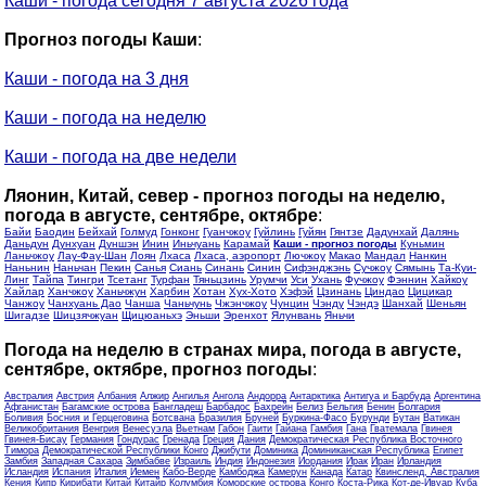
Каши - погода сегодня 7 августа 2026 года
Прогноз погоды Каши
:
Каши - погода на 3 дня
Каши - погода на неделю
Каши - погода на две недели
Ляонин, Китай, север - прогноз погоды на неделю,
погода в августе, сентябре, октябре
:
Байи
Баодин
Бейхай
Голмуд
Гонконг
Гуанчжоу
Гуйлинь
Гуйян
Гянтзе
Дадунхай
Далянь
Даньдун
Дунхуан
Дуншэн
Инин
Иньчуань
Карамай
Каши - прогноз погоды
Куньмин
Ланьчжоу
Лау-Фау-Шан
Лоян
Лхаса
Лхаса, аэропорт
Лючжоу
Макао
Мандал
Нанкин
Наньнин
Наньчан
Пекин
Санья
Сиань
Синань
Синин
Сифэнджэнь
Сучжоу
Сямынь
Та-Куи-
Линг
Тайпа
Тингри
Тсетанг
Турфан
Тяньцзинь
Урумчи
Уси
Ухань
Фучжоу
Фэннин
Хайкоу
Хайлар
Ханчжоу
Ханьчжун
Харбин
Хотан
Хух-Хото
Хэфэй
Цзинань
Циндао
Цицикар
Чанжоу
Чанхуань Дао
Чанша
Чаньчунь
Чжэнчжоу
Чунцин
Чэнду
Чэндэ
Шанхай
Шеньян
Шигадзе
Шицзячжуан
Щицюаньхэ
Эньши
Эренхот
Ялунвань
Яньчи
Погода на неделю в странах мира, погода в августе,
сентябре, октябре, прогноз погоды
:
Австралия
Австрия
Албания
Алжир
Ангилья
Ангола
Андорра
Антарктика
Антигуа и Барбуда
Аргентина
Афганистан
Багамские острова
Бангладеш
Барбадос
Бахрейн
Белиз
Бельгия
Бенин
Болгария
Боливия
Босния и Герцеговина
Ботсвана
Бразилия
Бруней
Буркина-Фасо
Бурунди
Бутан
Ватикан
Великобритания
Венгрия
Венесуэла
Вьетнам
Габон
Гаити
Гайана
Гамбия
Гана
Гватемала
Гвинея
Гвинея-Бисау
Германия
Гондурас
Гренада
Греция
Дания
Демократическая Республика Восточного
Тимора
Демократической Республики Конго
Джибути
Доминика
Доминиканская Республика
Египет
Замбия
Западная Сахара
Зимбабве
Израиль
Индия
Индонезия
Иордания
Ирак
Иран
Ирландия
Исландия
Испания
Италия
Йемен
Кабо-Верде
Камбоджа
Камерун
Канада
Катар
Квинсленд, Австралия
Кения
Кипр
Кирибати
Китай
Китайр
Колумбия
Коморские острова
Конго
Коста-Рика
Кот-де-Ивуар
Куба