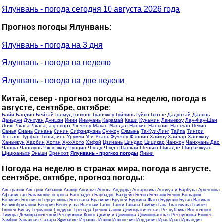
Ялунвань - погода сегодня 10 августа 2026 года
Прогноз погоды Ялунвань
:
Ялунвань - погода на 3 дня
Ялунвань - погода на неделю
Ялунвань - погода на две недели
Китай, север - прогноз погоды на неделю, погода в
августе, сентябре, октябре
:
Байи
Баодин
Бейхай
Голмуд
Гонконг
Гуанчжоу
Гуйлинь
Гуйян
Гянтзе
Дадунхай
Далянь
Даньдун
Дунхуан
Дуншэн
Инин
Иньчуань
Карамай
Каши
Куньмин
Ланьчжоу
Лау-Фау-Шан
Лоян
Лхаса
Лхаса, аэропорт
Лючжоу
Макао
Мандал
Нанкин
Наньнин
Наньчан
Пекин
Санья
Сиань
Синань
Синин
Сифэнджэнь
Сучжоу
Сямынь
Та-Куи-Линг
Тайпа
Тингри
Тсетанг
Турфан
Тяньцзинь
Урумчи
Уси
Ухань
Фучжоу
Фэннин
Хайкоу
Хайлар
Ханчжоу
Ханьчжун
Харбин
Хотан
Хух-Хото
Хэфэй
Цзинань
Циндао
Цицикар
Чанжоу
Чанхуань Дао
Чанша
Чаньчунь
Чжэнчжоу
Чунцин
Чэнду
Чэндэ
Шанхай
Шеньян
Шигадзе
Шицзячжуан
Щицюаньхэ
Эньши
Эренхот
Ялунвань - прогноз погоды
Яньчи
Погода на неделю в странах мира, погода в августе,
сентябре, октябре, прогноз погоды
:
Австралия
Австрия
Албания
Алжир
Ангилья
Ангола
Андорра
Антарктика
Антигуа и Барбуда
Аргентина
Афганистан
Багамские острова
Бангладеш
Барбадос
Бахрейн
Белиз
Бельгия
Бенин
Болгария
Боливия
Босния и Герцеговина
Ботсвана
Бразилия
Бруней
Буркина-Фасо
Бурунди
Бутан
Ватикан
Великобритания
Венгрия
Венесуэла
Вьетнам
Габон
Гаити
Гайана
Гамбия
Гана
Гватемала
Гвинея
Гвинея-Бисау
Германия
Гондурас
Гренада
Греция
Дания
Демократическая Республика Восточного
Тимора
Демократической Республики Конго
Джибути
Доминика
Доминиканская Республика
Египет
Замбия
Западная Сахара
Зимбабве
Израиль
Индия
Индонезия
Иордания
Ирак
Иран
Ирландия