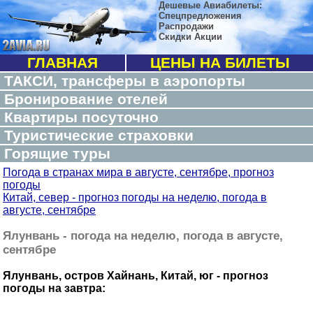
Дешевые Авиабилеты:
Спецпредложения
Распродажи
Скидки Акции
ГЛАВНАЯ
ЦЕНЫ НА БИЛЕТЫ
ТАКСИ, трансферы в аэропорты
Бронирование отелей
Квартиры посуточно
Туристические страховки
Горящие туры
Погода в странах мира в августе, сентябре, прогноз
погоды
Китай, север - прогноз погоды на неделю, погода в
августе, сентябре
Ялунвань - погода на неделю, погода в августе,
сентябре
Ялунвань, остров Хайнань, Китай, юг - прогноз
погоды на завтра: