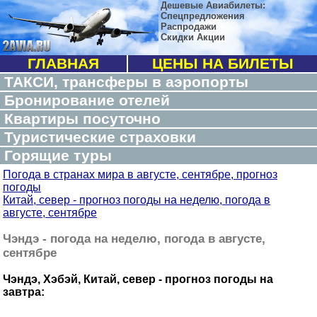
Дешевые Авиабилеты:
Спецпредложения
Распродажи
Скидки Акции
ГЛАВНАЯ
ЦЕНЫ НА БИЛЕТЫ
ТАКСИ, трансферы в аэропорты
Бронирование отелей
Квартиры посуточно
Туристические страховки
Горящие туры
Погода в странах мира в августе, сентябре, прогноз
погоды
Китай, север - прогноз погоды на неделю, погода в
августе, сентябре
Чэндэ - погода на неделю, погода в августе,
сентябре
Чэндэ, Хэбэй, Китай, север - прогноз погоды на
завтра: