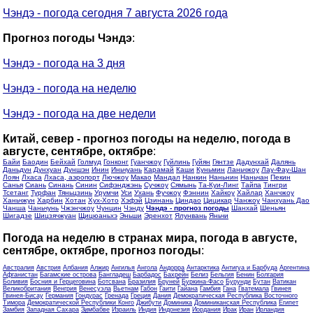
Чэндэ - погода сегодня 7 августа 2026 года
Прогноз погоды Чэндэ
:
Чэндэ - погода на 3 дня
Чэндэ - погода на неделю
Чэндэ - погода на две недели
Китай, север - прогноз погоды на неделю, погода в
августе, сентябре, октябре
:
Байи
Баодин
Бейхай
Голмуд
Гонконг
Гуанчжоу
Гуйлинь
Гуйян
Гянтзе
Дадунхай
Далянь
Даньдун
Дунхуан
Дуншэн
Инин
Иньчуань
Карамай
Каши
Куньмин
Ланьчжоу
Лау-Фау-Шан
Лоян
Лхаса
Лхаса, аэропорт
Лючжоу
Макао
Мандал
Нанкин
Наньнин
Наньчан
Пекин
Санья
Сиань
Синань
Синин
Сифэнджэнь
Сучжоу
Сямынь
Та-Куи-Линг
Тайпа
Тингри
Тсетанг
Турфан
Тяньцзинь
Урумчи
Уси
Ухань
Фучжоу
Фэннин
Хайкоу
Хайлар
Ханчжоу
Ханьчжун
Харбин
Хотан
Хух-Хото
Хэфэй
Цзинань
Циндао
Цицикар
Чанжоу
Чанхуань Дао
Чанша
Чаньчунь
Чжэнчжоу
Чунцин
Чэнду
Чэндэ - прогноз погоды
Шанхай
Шеньян
Шигадзе
Шицзячжуан
Щицюаньхэ
Эньши
Эренхот
Ялунвань
Яньчи
Погода на неделю в странах мира, погода в августе,
сентябре, октябре, прогноз погоды
:
Австралия
Австрия
Албания
Алжир
Ангилья
Ангола
Андорра
Антарктика
Антигуа и Барбуда
Аргентина
Афганистан
Багамские острова
Бангладеш
Барбадос
Бахрейн
Белиз
Бельгия
Бенин
Болгария
Боливия
Босния и Герцеговина
Ботсвана
Бразилия
Бруней
Буркина-Фасо
Бурунди
Бутан
Ватикан
Великобритания
Венгрия
Венесуэла
Вьетнам
Габон
Гаити
Гайана
Гамбия
Гана
Гватемала
Гвинея
Гвинея-Бисау
Германия
Гондурас
Гренада
Греция
Дания
Демократическая Республика Восточного
Тимора
Демократической Республики Конго
Джибути
Доминика
Доминиканская Республика
Египет
Замбия
Западная Сахара
Зимбабве
Израиль
Индия
Индонезия
Иордания
Ирак
Иран
Ирландия