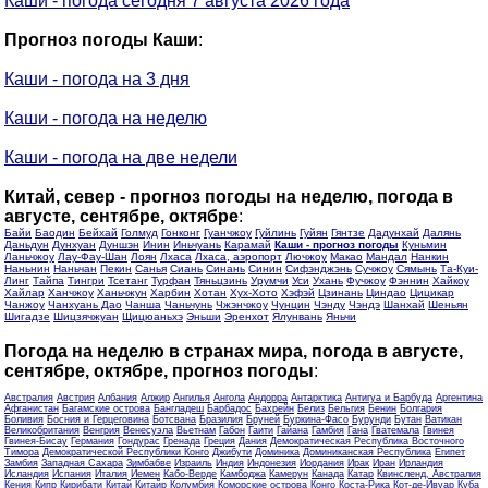
Каши - погода сегодня 7 августа 2026 года
Прогноз погоды Каши
:
Каши - погода на 3 дня
Каши - погода на неделю
Каши - погода на две недели
Китай, север - прогноз погоды на неделю, погода в
августе, сентябре, октябре
:
Байи
Баодин
Бейхай
Голмуд
Гонконг
Гуанчжоу
Гуйлинь
Гуйян
Гянтзе
Дадунхай
Далянь
Даньдун
Дунхуан
Дуншэн
Инин
Иньчуань
Карамай
Каши - прогноз погоды
Куньмин
Ланьчжоу
Лау-Фау-Шан
Лоян
Лхаса
Лхаса, аэропорт
Лючжоу
Макао
Мандал
Нанкин
Наньнин
Наньчан
Пекин
Санья
Сиань
Синань
Синин
Сифэнджэнь
Сучжоу
Сямынь
Та-Куи-
Линг
Тайпа
Тингри
Тсетанг
Турфан
Тяньцзинь
Урумчи
Уси
Ухань
Фучжоу
Фэннин
Хайкоу
Хайлар
Ханчжоу
Ханьчжун
Харбин
Хотан
Хух-Хото
Хэфэй
Цзинань
Циндао
Цицикар
Чанжоу
Чанхуань Дао
Чанша
Чаньчунь
Чжэнчжоу
Чунцин
Чэнду
Чэндэ
Шанхай
Шеньян
Шигадзе
Шицзячжуан
Щицюаньхэ
Эньши
Эренхот
Ялунвань
Яньчи
Погода на неделю в странах мира, погода в августе,
сентябре, октябре, прогноз погоды
:
Австралия
Австрия
Албания
Алжир
Ангилья
Ангола
Андорра
Антарктика
Антигуа и Барбуда
Аргентина
Афганистан
Багамские острова
Бангладеш
Барбадос
Бахрейн
Белиз
Бельгия
Бенин
Болгария
Боливия
Босния и Герцеговина
Ботсвана
Бразилия
Бруней
Буркина-Фасо
Бурунди
Бутан
Ватикан
Великобритания
Венгрия
Венесуэла
Вьетнам
Габон
Гаити
Гайана
Гамбия
Гана
Гватемала
Гвинея
Гвинея-Бисау
Германия
Гондурас
Гренада
Греция
Дания
Демократическая Республика Восточного
Тимора
Демократической Республики Конго
Джибути
Доминика
Доминиканская Республика
Египет
Замбия
Западная Сахара
Зимбабве
Израиль
Индия
Индонезия
Иордания
Ирак
Иран
Ирландия
Исландия
Испания
Италия
Йемен
Кабо-Верде
Камбоджа
Камерун
Канада
Катар
Квинсленд, Австралия
Кения
Кипр
Кирибати
Китай
Китайр
Колумбия
Коморские острова
Конго
Коста-Рика
Кот-де-Ивуар
Куба