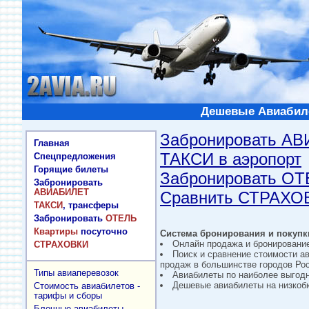
Дешевые Авиабиле
Забронировать А
Главная
ТАКСИ в аэропорт
Спецпредложения
Горящие билеты
Забронировать О
Забронировать
АВИАБИЛЕТ
Сравнить СТРАХО
ТАКСИ
, трансферы
Забронировать
ОТЕЛЬ
Квартиры
посуточно
Система бронирования и покупки
Онлайн продажа и бронировани
СТРАХОВКИ
Поиск и сравнение стоимости а
продаж в большинстве городов Рос
Типы авиаперевозок
Авиабилеты по наиболее выгод
Дешевые авиабилеты на низкобю
Стоимость авиабилетов -
тарифы и сборы
Блочные авиабилеты