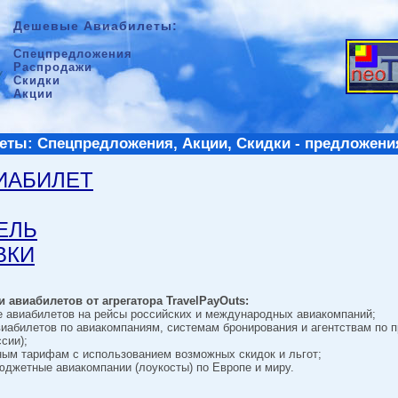
Дешевые Авиабилеты:
Спецпредложения
Распродажи
Скидки
Акции
ты: Спецпредложения, Акции, Скидки - предложени
ВИАБИЛЕТ
ТЕЛЬ
ВКИ
 авиабилетов от агрегатора TravelPayOuts:
е авиабилетов на рейсы российских и международных авиакомпаний;
виабилетов по авиакомпаниям, системам бронирования и агентствам по 
сии);
ным тарифам с использованием возможных скидок и льгот;
джетные авиакомпании (лоукосты) по Европе и миру.