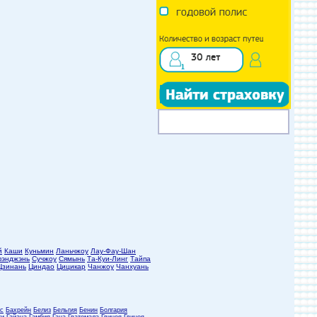
й
Каши
Куньмин
Ланьчжоу
Лау-Фау-Шан
энджэнь
Сучжоу
Сямынь
Та-Куи-Линг
Тайпа
Цзинань
Циндао
Цицикар
Чанжоу
Чанхуань
с
Бахрейн
Белиз
Бельгия
Бенин
Болгария