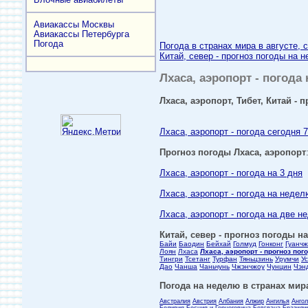
Авиакассы Москвы
Авиакассы Петербурга
Погода
Погода в странах мира в августе, 
Китай, север - прогноз погоды на н
Лхаса, аэропорт - погода 
Лхаса, аэропорт, Тибет, Китай - 
Лхаса, аэропорт - погода сегодня 7
Прогноз погоды Лхаса, аэропорт
Лхаса, аэропорт - погода на 3 дня
Лхаса, аэропорт - погода на недел
Лхаса, аэропорт - погода на две н
Китай, север - прогноз погоды на
Байи
Баодин
Бейхай
Голмуд
Гонконг
Гуанчж
Лоян
Лхаса
Лхаса, аэропорт - прогноз пог
Тингри
Тсетанг
Турфан
Тяньцзинь
Урумчи
У
Дао
Чанша
Чаньчунь
Чжэнчжоу
Чунцин
Чэн
Погода на неделю в странах мира
Австралия
Австрия
Албания
Алжир
Ангилья
Анго