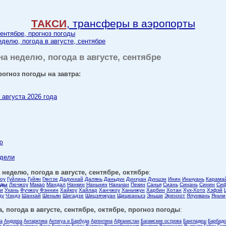
ТАКСИ
, трансферы в аэропорты
сентябре, прогноз погоды
еделю, погода в августе, сентябре
на неделю, погода в августе, сентябре
прогноз погоды на завтра:
 августа 2026 года
:
ю
едели
 неделю, погода в августе, сентябре, октябре
:
оу
Гуйлинь
Гуйян
Гянтзе
Дадунхай
Далянь
Даньдун
Дунхуан
Дуншэн
Инин
Иньчуань
Карама
оды
Лючжоу
Макао
Мандал
Нанкин
Наньнин
Наньчан
Пекин
Санья
Сиань
Синань
Синин
Сиф
си
Ухань
Фучжоу
Фэннин
Хайкоу
Хайлар
Ханчжоу
Ханьчжун
Харбин
Хотан
Хух-Хото
Хэфэй
ду
Чэндэ
Шанхай
Шеньян
Шигадзе
Шицзячжуан
Щицюаньхэ
Эньши
Эренхот
Ялунвань
Яньчи
, погода в августе, сентябре, октябре, прогноз погоды
:
ла
Андорра
Антарктика
Антигуа и Барбуда
Аргентина
Афганистан
Багамские острова
Бангладеш
Барбадо