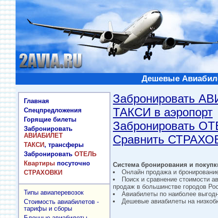
Дешевые Авиабиле
Забронировать А
Главная
ТАКСИ в аэропорт
Спецпредложения
Горящие билеты
Забронировать О
Забронировать
АВИАБИЛЕТ
Сравнить СТРАХО
ТАКСИ
, трансферы
Забронировать
ОТЕЛЬ
Квартиры
посуточно
Система бронирования и покупки
Онлайн продажа и бронировани
СТРАХОВКИ
Поиск и сравнение стоимости а
продаж в большинстве городов Рос
Типы авиаперевозок
Авиабилеты по наиболее выгод
Дешевые авиабилеты на низкобю
Стоимость авиабилетов -
тарифы и сборы
Блочные авиабилеты