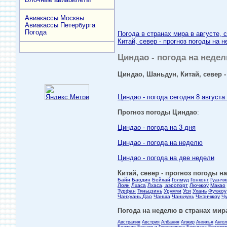
Авиакассы Москвы
Авиакассы Петербурга
Погода
Погода в странах мира в августе, 
Китай, север - прогноз погоды на н
Циндао - погода на недел
Циндао, Шаньдун, Китай, север -
Циндао - погода сегодня 8 августа
Прогноз погоды Циндао
:
Циндао - погода на 3 дня
Циндао - погода на неделю
Циндао - погода на две недели
Китай, север - прогноз погоды на
Байи
Баодин
Бейхай
Голмуд
Гонконг
Гуанчж
Лоян
Лхаса
Лхаса, аэропорт
Лючжоу
Макао
Турфан
Тяньцзинь
Урумчи
Уси
Ухань
Фучжоу
Чанхуань Дао
Чанша
Чаньчунь
Чжэнчжоу
Ч
Погода на неделю в странах мира
Австралия
Австрия
Албания
Алжир
Ангилья
Анго