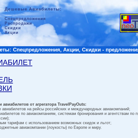
Дешевые Авиабилеты:
Спецпредложения
Распродажи
Скидки
Акции
ты: Спецпредложения, Акции, Скидки - предложени
ВИАБИЛЕТ
ТЕЛЬ
ВКИ
 авиабилетов от агрегатора TravelPayOuts:
е авиабилетов на рейсы российских и международных авиакомпаний;
виабилетов по авиакомпаниям, системам бронирования и агентствам по 
сии);
ным тарифам с использованием возможных скидок и льгот;
джетные авиакомпании (лоукосты) по Европе и миру.