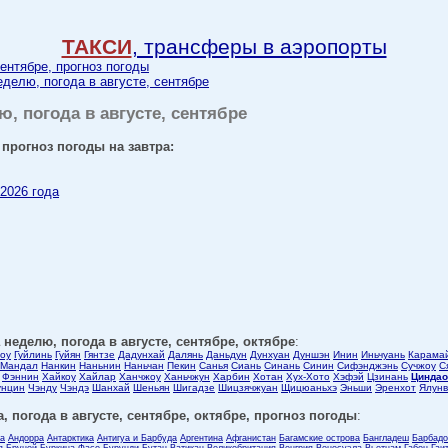
ТАКСИ
, трансферы в аэропорты
сентябре, прогноз погоды
еделю, погода в августе, сентябре
ю, погода в августе, сентябре
 прогноз погоды на завтра:
 2026 года
 неделю, погода в августе, сентябре, октябре
:
оу
Гуйлинь
Гуйян
Гянтзе
Дадунхай
Далянь
Даньдун
Дунхуан
Дуншэн
Инин
Иньчуань
Карама
Мандал
Нанкин
Наньнин
Наньчан
Пекин
Санья
Сиань
Синань
Синин
Сифэнджэнь
Сучжоу
С
Фэннин
Хайкоу
Хайлар
Ханчжоу
Ханьчжун
Харбин
Хотан
Хух-Хото
Хэфэй
Цзинань
Циндао
унцин
Чэнду
Чэндэ
Шанхай
Шеньян
Шигадзе
Шицзячжуан
Щицюаньхэ
Эньши
Эренхот
Ялунв
, погода в августе, сентябре, октябре, прогноз погоды
:
ла
Андорра
Антарктика
Антигуа и Барбуда
Аргентина
Афганистан
Багамские острова
Бангладеш
Барбадо