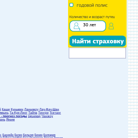
й
Каши
Куньмин
Ланьчжоу
Лау-Фау-Шан
ямынь
Та-Куи-Линг
Тайпа
Тингри
Тсетанг
 - прогноз погоды
Цицикар
Чанжоу
ань
Яньчи
с
Бахрейн
Белиз
Бельгия
Бенин
Болгария