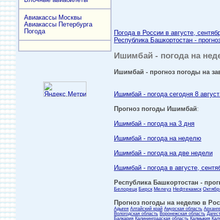
Авиакассы Москвы
Авиакассы Петербурга
Погода
Погода в России в августе, сентяб
Республика Башкортостан - прогноз
Ишимбай - погода на неде
Ишимбай - прогноз погоды на за
Ишимбай - погода сегодня 8 август
Прогноз погоды Ишимбай
:
Ишимбай - погода на 3 дня
Ишимбай - погода на неделю
Ишимбай - погода на две недели
Ишимбай - погода в августе, сентя
Республика Башкортостан - прогн
Белорецк
Бирск
Мелеуз
Нефтекамск
Октябр
Прогноз погоды на неделю в Росс
Адыгея
Алтайский край
Амурская область
Арханг
Вологодская область
Воронежская область
Дагес
Балкария
Калининградская область
Калмыкия
Кал