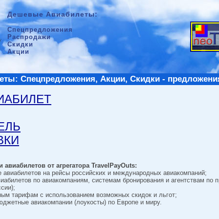
Дешевые Авиабилеты:
Спецпредложения
Распродажи
Скидки
Акции
ты: Спецпредложения, Акции, Скидки - предложени
ВИАБИЛЕТ
ТЕЛЬ
ВКИ
 авиабилетов от агрегатора TravelPayOuts:
е авиабилетов на рейсы российских и международных авиакомпаний;
виабилетов по авиакомпаниям, системам бронирования и агентствам по 
сии);
ным тарифам с использованием возможных скидок и льгот;
джетные авиакомпании (лоукосты) по Европе и миру.