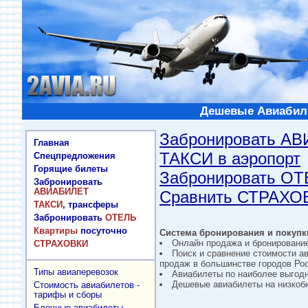
Дешевые Авиабиле
Забронировать А
Главная
ТАКСИ в аэропорт
Спецпредложения
Горящие билеты
Забронировать О
Забронировать
АВИАБИЛЕТ
Сравнить СТРАХО
ТАКСИ
, трансферы
Забронировать
ОТЕЛЬ
Квартиры
посуточно
Система бронирования и покупки
Онлайн продажа и бронировани
СТРАХОВКИ
Поиск и сравнение стоимости а
продаж в большинстве городов Рос
Типы авиаперевозок
Авиабилеты по наиболее выгод
Дешевые авиабилеты на низкобю
Стоимость авиабилетов -
тарифы и сборы
Блочные авиабилеты