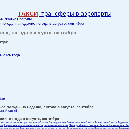
ТАКСИ
, трансферы в аэропорты
ре, прогноз погоды
 погоды на неделю, погода в августе, сентябре
лю, погода в августе, сентябре
втра:
а 2026 года
бре
оз погоды на неделю, погода в августе, сентябре
:
ьский
Сибай
ии, погода в августе, сентябре
:
ельская область
Астраханская область
Башкортостан
Белгородская область
Брянская область
Бурятия
тан
Еврейская автономная область
Забайкальский край
Западно-Казахстанская область
Ивановская обл
ужская область
Камчатский край
Карачаево-Черкесия
Кемеровская область
Кировская область
Коряцки