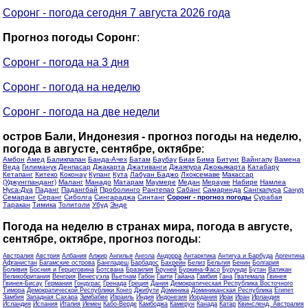
Соронг - погода сегодня 7 августа 2026 года
Прогноз погоды Соронг
:
Соронг - погода на 3 дня
Соронг - погода на неделю
Соронг - погода на две недели
остров Бали, Индонезия - прогноз погоды на неделю,
погода в августе, сентябре, октябре
:
Амбон
Амед
Баликпапан
Банда-Ачех
Батам
Баубау
Биак
Бима
Битунг
Вайнгапу
Вамена
Веда
Гилиманук
Денпасар
Джакарта
Джативанги
Джаяпура
Джокьякарта
Катабару
Кетапанг
Китеко
Коконау
Купанг
Кута
Лабуан Баджо
Лхоксемаве
Макассар
(Уджунгпанданг)
Маланг
Манадо
Матарам
Маумере
Медан
Мерауке
Набире
Намлеа
Нуса-Дуа
Паданг
Падангбай
Проболинго
Рантепао
Сабанг
Самаринда
Сангкапура
Санур
Семаранг
Серанг
Сиболга
Сингараджа
Синтанг
Соронг - прогноз погоды
Сурабая
Таракан
Тимика
Толитоли
Убуд
Энде
Погода на неделю в странах мира, погода в августе,
сентябре, октябре, прогноз погоды
:
Австралия
Австрия
Албания
Алжир
Ангилья
Ангола
Андорра
Антарктика
Антигуа и Барбуда
Аргентина
Афганистан
Багамские острова
Бангладеш
Барбадос
Бахрейн
Белиз
Бельгия
Бенин
Болгария
Боливия
Босния и Герцеговина
Ботсвана
Бразилия
Бруней
Буркина-Фасо
Бурунди
Бутан
Ватикан
Великобритания
Венгрия
Венесуэла
Вьетнам
Габон
Гаити
Гайана
Гамбия
Гана
Гватемала
Гвинея
Гвинея-Бисау
Германия
Гондурас
Гренада
Греция
Дания
Демократическая Республика Восточного
Тимора
Демократической Республики Конго
Джибути
Доминика
Доминиканская Республика
Египет
Замбия
Западная Сахара
Зимбабве
Израиль
Индия
Индонезия
Иордания
Ирак
Иран
Ирландия
Исландия
Испания
Италия
Йемен
Кабо-Верде
Камбоджа
Камерун
Канада
Катар
Квинсленд, Австралия