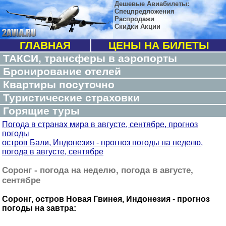
Дешевые Авиабилеты:
Спецпредложения
Распродажи
Скидки Акции
ГЛАВНАЯ
ЦЕНЫ НА БИЛЕТЫ
ТАКСИ, трансферы в аэропорты
Бронирование отелей
Квартиры посуточно
Туристические страховки
Горящие туры
Погода в странах мира в августе, сентябре, прогноз
погоды
остров Бали, Индонезия - прогноз погоды на неделю,
погода в августе, сентябре
Соронг - погода на неделю, погода в августе,
сентябре
Соронг, остров Новая Гвинея, Индонезия - прогноз
погоды на завтра: