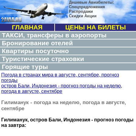
Дешевые Авиабилеты:
Спецпредложения
Распродажи
Скидки Акции
ГЛАВНАЯ
ЦЕНЫ НА БИЛЕТЫ
ТАКСИ, трансферы в аэропорты
Бронирование отелей
Квартиры посуточно
Туристические страховки
Горящие туры
Погода в странах мира в августе, сентябре, прогноз
погоды
остров Бали, Индонезия - прогноз погоды на неделю,
погода в августе, сентябре
Гилиманук - погода на неделю, погода в августе,
сентябре
Гилиманук, остров Бали, Индонезия - прогноз погоды
на завтра: