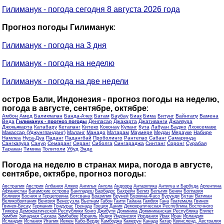
Гилиманук - погода сегодня 8 августа 2026 года
Прогноз погоды Гилиманук
:
Гилиманук - погода на 3 дня
Гилиманук - погода на неделю
Гилиманук - погода на две недели
остров Бали, Индонезия - прогноз погоды на неделю,
погода в августе, сентябре, октябре
:
Амбон
Амед
Баликпапан
Банда-Ачех
Батам
Баубау
Биак
Бима
Битунг
Вайнгапу
Вамена
Веда
Гилиманук - прогноз погоды
Денпасар
Джакарта
Джативанги
Джаяпура
Джокьякарта
Катабару
Кетапанг
Китеко
Коконау
Купанг
Кута
Лабуан Баджо
Лхоксемаве
Макассар (Уджунгпанданг)
Маланг
Манадо
Матарам
Маумере
Медан
Мерауке
Набире
Намлеа
Нуса-Дуа
Паданг
Падангбай
Проболинго
Рантепао
Сабанг
Самаринда
Сангкапура
Санур
Семаранг
Серанг
Сиболга
Сингараджа
Синтанг
Соронг
Сурабая
Таракан
Тимика
Толитоли
Убуд
Энде
Погода на неделю в странах мира, погода в августе,
сентябре, октябре, прогноз погоды
:
Австралия
Австрия
Албания
Алжир
Ангилья
Ангола
Андорра
Антарктика
Антигуа и Барбуда
Аргентина
Афганистан
Багамские острова
Бангладеш
Барбадос
Бахрейн
Белиз
Бельгия
Бенин
Болгария
Боливия
Босния и Герцеговина
Ботсвана
Бразилия
Бруней
Буркина-Фасо
Бурунди
Бутан
Ватикан
Великобритания
Венгрия
Венесуэла
Вьетнам
Габон
Гаити
Гайана
Гамбия
Гана
Гватемала
Гвинея
Гвинея-Бисау
Германия
Гондурас
Гренада
Греция
Дания
Демократическая Республика Восточного
Тимора
Демократической Республики Конго
Джибути
Доминика
Доминиканская Республика
Египет
Замбия
Западная Сахара
Зимбабве
Израиль
Индия
Индонезия
Иордания
Ирак
Иран
Ирландия
Исландия
Испания
Италия
Йемен
Кабо-Верде
Камбоджа
Камерун
Канада
Катар
Квинсленд, Австралия