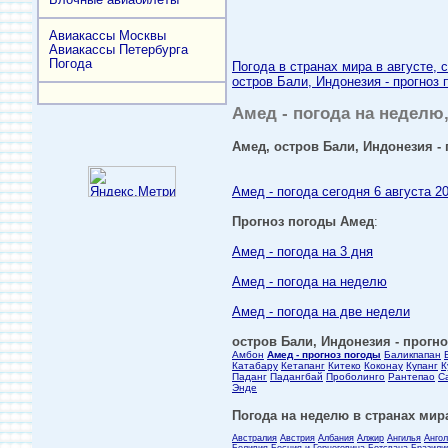
Авиакассы Москвы
Авиакассы Петербурга
Погода
Погода в странах мира в августе, 
остров Бали, Индонезия - прогноз 
Амед - погода на неделю,
Амед, остров Бали, Индонезия - 
Амед - погода сегодня 6 августа 2
Прогноз погоды Амед
:
Амед - погода на 3 дня
Амед - погода на неделю
Амед - погода на две недели
остров Бали, Индонезия - прогно
Амбон
Амед - прогноз погоды
Баликпапан
Катабару
Кетапанг
Китеко
Коконау
Купанг
К
Паданг
Падангбай
Проболинго
Рантепао
С
Энде
Погода на неделю в странах мира
Австралия
Австрия
Албания
Алжир
Ангилья
Анго