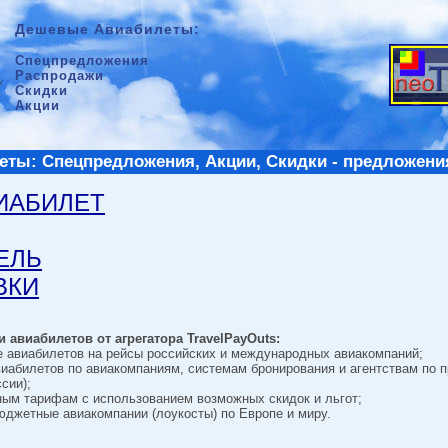
Дешевые Авиабилеты:
Спецпредложения
Распродажи
Скидки
Акции
ты: Спецпредложения, Акции, Скидки - предложени
ВИАБИЛЕТ
ТЕЛЬ
ВКИ
 авиабилетов от агрегатора TravelPayOuts:
е авиабилетов на рейсы российских и международных авиакомпаний;
виабилетов по авиакомпаниям, системам бронирования и агентствам по 
сии);
ным тарифам с использованием возможных скидок и льгот;
джетные авиакомпании (лоукосты) по Европе и миру.