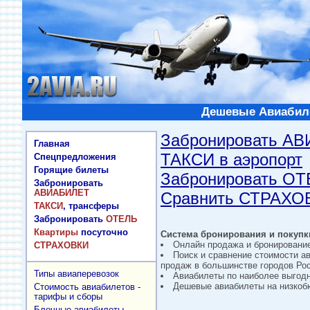
Дешевые Авиабиле
Забронировать А
Главная
ТАКСИ в аэропорт
Спецпредложения
Горящие билеты
Забронировать О
Забронировать
АВИАБИЛЕТ
Сравнить СТРАХО
ТАКСИ
, трансферы
Забронировать
ОТЕЛЬ
Квартиры
посуточно
Система бронирования и покупки
Онлайн продажа и бронировани
СТРАХОВКИ
Поиск и сравнение стоимости а
продаж в большинстве городов Рос
Типы авиаперевозок
Авиабилеты по наиболее выгод
Дешевые авиабилеты на низкобю
Стоимость авиабилетов -
тарифы и сборы
Блочные авиабилеты