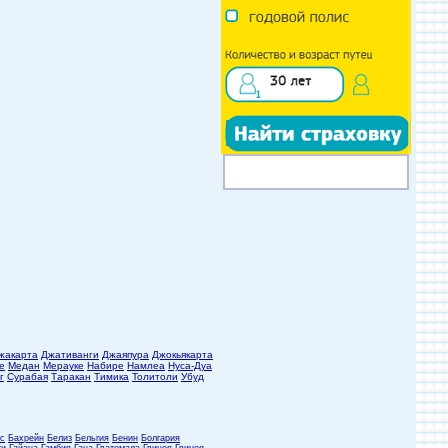
жакарта
Джативанги
Джаяпура
Джокьякарта
е
Медан
Мерауке
Набире
Намлеа
Нуса-Дуа
г
Сурабая
Таракан
Тимика
Толитоли
Убуд
с
Бахрейн
Белиз
Бельгия
Бенин
Болгария