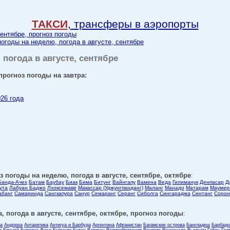
ТАКСИ
, трансферы в аэропорты
сентябре, прогноз погоды
погоды на неделю, погода в августе, сентябре
 погода в августе, сентябре
прогноз погоды на завтра:
026 года
з погоды на неделю, погода в августе, сентябре, октябре
:
Банда-Ачех
Батам
Баубау
Биак
Бима
Битунг
Вайнгапу
Вамена
Веда
Гилиманук
Денпасар
Д
ута
Лабуан Баджо
Лхоксемаве
Макассар (Уджунгпанданг)
Маланг
Манадо
Матарам
Маумер
абанг
Самаринда
Сангкапура
Санур
Семаранг
Серанг
Сиболга
Сингараджа
Синтанг
Сорон
, погода в августе, сентябре, октябре, прогноз погоды
:
ла
Андорра
Антарктика
Антигуа и Барбуда
Аргентина
Афганистан
Багамские острова
Бангладеш
Барбадо