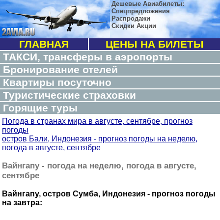
Дешевые Авиабилеты:
Спецпредложения
Распродажи
Скидки Акции
ГЛАВНАЯ
ЦЕНЫ НА БИЛЕТЫ
ТАКСИ, трансферы в аэропорты
Бронирование отелей
Квартиры посуточно
Туристические страховки
Горящие туры
Погода в странах мира в августе, сентябре, прогноз
погоды
остров Бали, Индонезия - прогноз погоды на неделю,
погода в августе, сентябре
Вайнгапу - погода на неделю, погода в августе,
сентябре
Вайнгапу, остров Сумба, Индонезия - прогноз погоды
на завтра: