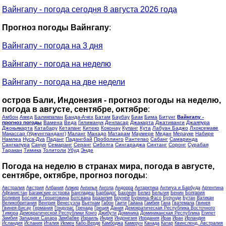
Вайнгапу - погода сегодня 8 августа 2026 года
Прогноз погоды Вайнгапу
:
Вайнгапу - погода на 3 дня
Вайнгапу - погода на неделю
Вайнгапу - погода на две недели
остров Бали, Индонезия - прогноз погоды на неделю,
погода в августе, сентябре, октябре
:
Амбон
Амед
Баликпапан
Банда-Ачех
Батам
Баубау
Биак
Бима
Битунг
Вайнгапу -
прогноз погоды
Вамена
Веда
Гилиманук
Денпасар
Джакарта
Джативанги
Джаяпура
Джокьякарта
Катабару
Кетапанг
Китеко
Коконау
Купанг
Кута
Лабуан Баджо
Лхоксемаве
Макассар (Уджунгпанданг)
Маланг
Манадо
Матарам
Маумере
Медан
Мерауке
Набире
Намлеа
Нуса-Дуа
Паданг
Падангбай
Проболинго
Рантепао
Сабанг
Самаринда
Сангкапура
Санур
Семаранг
Серанг
Сиболга
Сингараджа
Синтанг
Соронг
Сурабая
Таракан
Тимика
Толитоли
Убуд
Энде
Погода на неделю в странах мира, погода в августе,
сентябре, октябре, прогноз погоды
:
Австралия
Австрия
Албания
Алжир
Ангилья
Ангола
Андорра
Антарктика
Антигуа и Барбуда
Аргентина
Афганистан
Багамские острова
Бангладеш
Барбадос
Бахрейн
Белиз
Бельгия
Бенин
Болгария
Боливия
Босния и Герцеговина
Ботсвана
Бразилия
Бруней
Буркина-Фасо
Бурунди
Бутан
Ватикан
Великобритания
Венгрия
Венесуэла
Вьетнам
Габон
Гаити
Гайана
Гамбия
Гана
Гватемала
Гвинея
Гвинея-Бисау
Германия
Гондурас
Гренада
Греция
Дания
Демократическая Республика Восточного
Тимора
Демократической Республики Конго
Джибути
Доминика
Доминиканская Республика
Египет
Замбия
Западная Сахара
Зимбабве
Израиль
Индия
Индонезия
Иордания
Ирак
Иран
Ирландия
Исландия
Испания
Италия
Йемен
Кабо-Верде
Камбоджа
Камерун
Канада
Катар
Квинсленд, Австралия