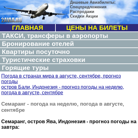
Дешевые Авиабилеты:
Спецпредложения
Распродажи
Скидки Акции
ГЛАВНАЯ
ЦЕНЫ НА БИЛЕТЫ
ТАКСИ, трансферы в аэропорты
Бронирование отелей
Квартиры посуточно
Туристические страховки
Горящие туры
Погода в странах мира в августе, сентябре, прогноз
погоды
остров Бали, Индонезия - прогноз погоды на неделю,
погода в августе, сентябре
Семаранг - погода на неделю, погода в августе,
сентябре
Семаранг, остров Ява, Индонезия - прогноз погоды на
завтра: