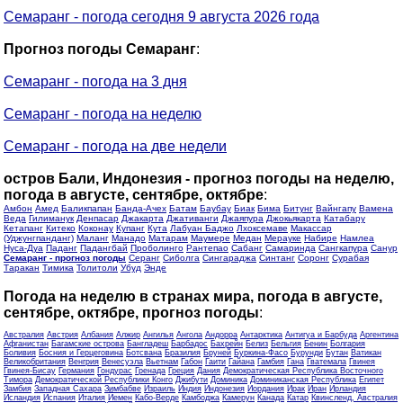
Семаранг - погода сегодня 9 августа 2026 года
Прогноз погоды Семаранг
:
Семаранг - погода на 3 дня
Семаранг - погода на неделю
Семаранг - погода на две недели
остров Бали, Индонезия - прогноз погоды на неделю,
погода в августе, сентябре, октябре
:
Амбон
Амед
Баликпапан
Банда-Ачех
Батам
Баубау
Биак
Бима
Битунг
Вайнгапу
Вамена
Веда
Гилиманук
Денпасар
Джакарта
Джативанги
Джаяпура
Джокьякарта
Катабару
Кетапанг
Китеко
Коконау
Купанг
Кута
Лабуан Баджо
Лхоксемаве
Макассар
(Уджунгпанданг)
Маланг
Манадо
Матарам
Маумере
Медан
Мерауке
Набире
Намлеа
Нуса-Дуа
Паданг
Падангбай
Проболинго
Рантепао
Сабанг
Самаринда
Сангкапура
Санур
Семаранг - прогноз погоды
Серанг
Сиболга
Сингараджа
Синтанг
Соронг
Сурабая
Таракан
Тимика
Толитоли
Убуд
Энде
Погода на неделю в странах мира, погода в августе,
сентябре, октябре, прогноз погоды
:
Австралия
Австрия
Албания
Алжир
Ангилья
Ангола
Андорра
Антарктика
Антигуа и Барбуда
Аргентина
Афганистан
Багамские острова
Бангладеш
Барбадос
Бахрейн
Белиз
Бельгия
Бенин
Болгария
Боливия
Босния и Герцеговина
Ботсвана
Бразилия
Бруней
Буркина-Фасо
Бурунди
Бутан
Ватикан
Великобритания
Венгрия
Венесуэла
Вьетнам
Габон
Гаити
Гайана
Гамбия
Гана
Гватемала
Гвинея
Гвинея-Бисау
Германия
Гондурас
Гренада
Греция
Дания
Демократическая Республика Восточного
Тимора
Демократической Республики Конго
Джибути
Доминика
Доминиканская Республика
Египет
Замбия
Западная Сахара
Зимбабве
Израиль
Индия
Индонезия
Иордания
Ирак
Иран
Ирландия
Исландия
Испания
Италия
Йемен
Кабо-Верде
Камбоджа
Камерун
Канада
Катар
Квинсленд, Австралия