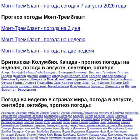
Монт-Тремблант - погода сегодня 7 августа 2026 года
Прогноз погоды Монт-Тремблант
:
Монт-Тремблант - погода на 3 дня
Монт-Тремблант - погода на неделю
Монт-Тремблант - погода на две недели
Британская Колумбия, Канада - прогноз погоды на
неделю, погода в августе, сентябре, октябре
:
Алерт
Банфф
Бейкер-Лейк
Ванкувер
Виктория
Виннипег
Вистлер
Галифакс
Гиллам
Голден
Джаспер
Доусон
Икалуит
Инукджуак
Йеллоунайф
Калгари
Квебек
Келоуна
Кингстон
Кууджуак
Монреаль
Монт-Тремблант - прогноз погоды
Нейн
Ниагара-Фоллс
Оттава
Принс-Альберт
Реджайна
Сакс-Харбор
Сент-Джон
Сент-Джонс
Тандер-Бей
Тобермори
Торонто
Уайтхорс
Форт-Нельсон
Фредериктон
Черчилл
Шарлоттаун
Шедьяк
Эдмонтон
Эдмундстон
Погода на неделю в странах мира, погода в августе,
сентябре, октябре, прогноз погоды
:
Австралия
Австрия
Албания
Алжир
Ангилья
Ангола
Андорра
Антарктика
Антигуа и Барбуда
Аргентина
Афганистан
Багамские острова
Бангладеш
Барбадос
Бахрейн
Белиз
Бельгия
Бенин
Болгария
Боливия
Босния и Герцеговина
Ботсвана
Бразилия
Бруней
Буркина-Фасо
Бурунди
Бутан
Ватикан
Великобритания
Венгрия
Венесуэла
Вьетнам
Габон
Гаити
Гайана
Гамбия
Гана
Гватемала
Гвинея
Гвинея-Бисау
Германия
Гондурас
Гренада
Греция
Дания
Демократическая Республика Восточного
Тимора
Демократической Республики Конго
Джибути
Доминика
Доминиканская Республика
Египет
Замбия
Западная Сахара
Зимбабве
Израиль
Индия
Индонезия
Иордания
Ирак
Иран
Ирландия
Исландия
Испания
Италия
Йемен
Кабо-Верде
Камбоджа
Камерун
Канада
Катар
Квинсленд, Австралия
Кения
Кипр
Кирибати
Китай
Китайр
Колумбия
Коморские острова
Конго
Коста-Рика
Кот-де-Ивуар
Куба