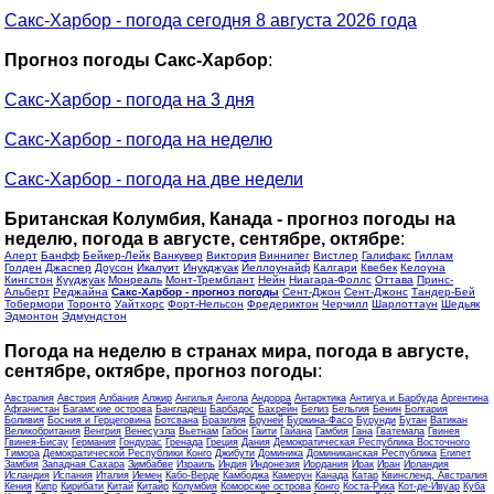
Сакс-Харбор - погода сегодня 8 августа 2026 года
Прогноз погоды Сакс-Харбор
:
Сакс-Харбор - погода на 3 дня
Сакс-Харбор - погода на неделю
Сакс-Харбор - погода на две недели
Британская Колумбия, Канада - прогноз погоды на
неделю, погода в августе, сентябре, октябре
:
Алерт
Банфф
Бейкер-Лейк
Ванкувер
Виктория
Виннипег
Вистлер
Галифакс
Гиллам
Голден
Джаспер
Доусон
Икалуит
Инукджуак
Йеллоунайф
Калгари
Квебек
Келоуна
Кингстон
Кууджуак
Монреаль
Монт-Тремблант
Нейн
Ниагара-Фоллс
Оттава
Принс-
Альберт
Реджайна
Сакс-Харбор - прогноз погоды
Сент-Джон
Сент-Джонс
Тандер-Бей
Тобермори
Торонто
Уайтхорс
Форт-Нельсон
Фредериктон
Черчилл
Шарлоттаун
Шедьяк
Эдмонтон
Эдмундстон
Погода на неделю в странах мира, погода в августе,
сентябре, октябре, прогноз погоды
:
Австралия
Австрия
Албания
Алжир
Ангилья
Ангола
Андорра
Антарктика
Антигуа и Барбуда
Аргентина
Афганистан
Багамские острова
Бангладеш
Барбадос
Бахрейн
Белиз
Бельгия
Бенин
Болгария
Боливия
Босния и Герцеговина
Ботсвана
Бразилия
Бруней
Буркина-Фасо
Бурунди
Бутан
Ватикан
Великобритания
Венгрия
Венесуэла
Вьетнам
Габон
Гаити
Гайана
Гамбия
Гана
Гватемала
Гвинея
Гвинея-Бисау
Германия
Гондурас
Гренада
Греция
Дания
Демократическая Республика Восточного
Тимора
Демократической Республики Конго
Джибути
Доминика
Доминиканская Республика
Египет
Замбия
Западная Сахара
Зимбабве
Израиль
Индия
Индонезия
Иордания
Ирак
Иран
Ирландия
Исландия
Испания
Италия
Йемен
Кабо-Верде
Камбоджа
Камерун
Канада
Катар
Квинсленд, Австралия
Кения
Кипр
Кирибати
Китай
Китайр
Колумбия
Коморские острова
Конго
Коста-Рика
Кот-де-Ивуар
Куба