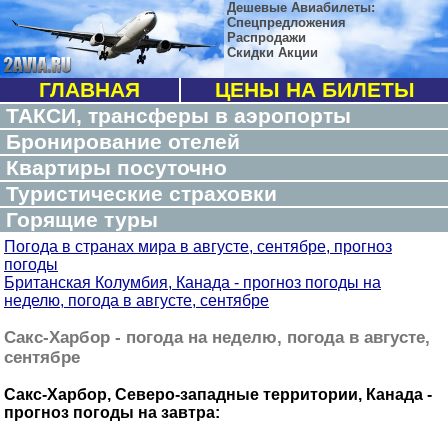
Дешевые Авиабилеты:
Спецпредложения
Распродажи
Скидки Акции
ГЛАВНАЯ
ЦЕНЫ НА БИЛЕТЫ
ТАКСИ, трансферы в аэропорты
Бронирование отелей
Квартиры посуточно
Туристические страховки
Горящие туры
Погода в странах мира в августе, сентябре, прогноз
погоды
Британская Колумбия, Канада - прогноз погоды на
неделю, погода в августе, сентябре
Сакс-Харбор - погода на неделю, погода в августе,
сентябре
Сакс-Харбор, Северо-западные территории, Канада -
прогноз погоды на завтра: