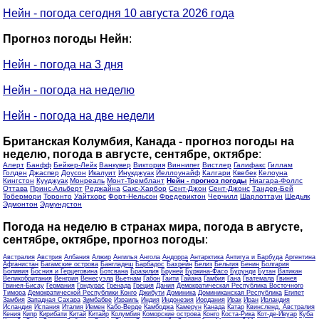
Нейн - погода сегодня 10 августа 2026 года
Прогноз погоды Нейн
:
Нейн - погода на 3 дня
Нейн - погода на неделю
Нейн - погода на две недели
Британская Колумбия, Канада - прогноз погоды на
неделю, погода в августе, сентябре, октябре
:
Алерт
Банфф
Бейкер-Лейк
Ванкувер
Виктория
Виннипег
Вистлер
Галифакс
Гиллам
Голден
Джаспер
Доусон
Икалуит
Инукджуак
Йеллоунайф
Калгари
Квебек
Келоуна
Кингстон
Кууджуак
Монреаль
Монт-Тремблант
Нейн - прогноз погоды
Ниагара-Фоллс
Оттава
Принс-Альберт
Реджайна
Сакс-Харбор
Сент-Джон
Сент-Джонс
Тандер-Бей
Тобермори
Торонто
Уайтхорс
Форт-Нельсон
Фредериктон
Черчилл
Шарлоттаун
Шедьяк
Эдмонтон
Эдмундстон
Погода на неделю в странах мира, погода в августе,
сентябре, октябре, прогноз погоды
:
Австралия
Австрия
Албания
Алжир
Ангилья
Ангола
Андорра
Антарктика
Антигуа и Барбуда
Аргентина
Афганистан
Багамские острова
Бангладеш
Барбадос
Бахрейн
Белиз
Бельгия
Бенин
Болгария
Боливия
Босния и Герцеговина
Ботсвана
Бразилия
Бруней
Буркина-Фасо
Бурунди
Бутан
Ватикан
Великобритания
Венгрия
Венесуэла
Вьетнам
Габон
Гаити
Гайана
Гамбия
Гана
Гватемала
Гвинея
Гвинея-Бисау
Германия
Гондурас
Гренада
Греция
Дания
Демократическая Республика Восточного
Тимора
Демократической Республики Конго
Джибути
Доминика
Доминиканская Республика
Египет
Замбия
Западная Сахара
Зимбабве
Израиль
Индия
Индонезия
Иордания
Ирак
Иран
Ирландия
Исландия
Испания
Италия
Йемен
Кабо-Верде
Камбоджа
Камерун
Канада
Катар
Квинсленд, Австралия
Кения
Кипр
Кирибати
Китай
Китайр
Колумбия
Коморские острова
Конго
Коста-Рика
Кот-де-Ивуар
Куба