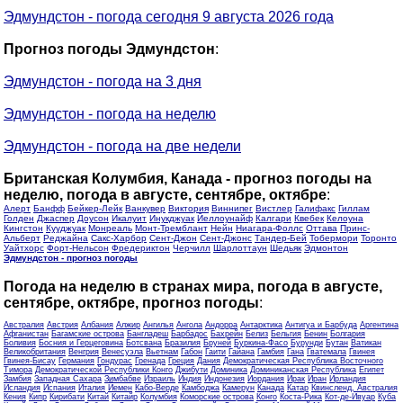
Эдмундстон - погода сегодня 9 августа 2026 года
Прогноз погоды Эдмундстон
:
Эдмундстон - погода на 3 дня
Эдмундстон - погода на неделю
Эдмундстон - погода на две недели
Британская Колумбия, Канада - прогноз погоды на
неделю, погода в августе, сентябре, октябре
:
Алерт
Банфф
Бейкер-Лейк
Ванкувер
Виктория
Виннипег
Вистлер
Галифакс
Гиллам
Голден
Джаспер
Доусон
Икалуит
Инукджуак
Йеллоунайф
Калгари
Квебек
Келоуна
Кингстон
Кууджуак
Монреаль
Монт-Тремблант
Нейн
Ниагара-Фоллс
Оттава
Принс-
Альберт
Реджайна
Сакс-Харбор
Сент-Джон
Сент-Джонс
Тандер-Бей
Тобермори
Торонто
Уайтхорс
Форт-Нельсон
Фредериктон
Черчилл
Шарлоттаун
Шедьяк
Эдмонтон
Эдмундстон - прогноз погоды
Погода на неделю в странах мира, погода в августе,
сентябре, октябре, прогноз погоды
:
Австралия
Австрия
Албания
Алжир
Ангилья
Ангола
Андорра
Антарктика
Антигуа и Барбуда
Аргентина
Афганистан
Багамские острова
Бангладеш
Барбадос
Бахрейн
Белиз
Бельгия
Бенин
Болгария
Боливия
Босния и Герцеговина
Ботсвана
Бразилия
Бруней
Буркина-Фасо
Бурунди
Бутан
Ватикан
Великобритания
Венгрия
Венесуэла
Вьетнам
Габон
Гаити
Гайана
Гамбия
Гана
Гватемала
Гвинея
Гвинея-Бисау
Германия
Гондурас
Гренада
Греция
Дания
Демократическая Республика Восточного
Тимора
Демократической Республики Конго
Джибути
Доминика
Доминиканская Республика
Египет
Замбия
Западная Сахара
Зимбабве
Израиль
Индия
Индонезия
Иордания
Ирак
Иран
Ирландия
Исландия
Испания
Италия
Йемен
Кабо-Верде
Камбоджа
Камерун
Канада
Катар
Квинсленд, Австралия
Кения
Кипр
Кирибати
Китай
Китайр
Колумбия
Коморские острова
Конго
Коста-Рика
Кот-де-Ивуар
Куба