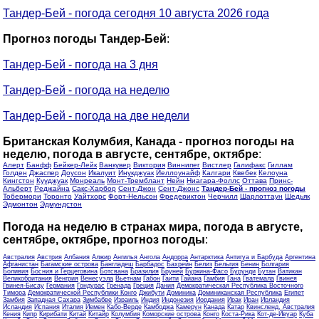
Тандер-Бей - погода сегодня 10 августа 2026 года
Прогноз погоды Тандер-Бей
:
Тандер-Бей - погода на 3 дня
Тандер-Бей - погода на неделю
Тандер-Бей - погода на две недели
Британская Колумбия, Канада - прогноз погоды на
неделю, погода в августе, сентябре, октябре
:
Алерт
Банфф
Бейкер-Лейк
Ванкувер
Виктория
Виннипег
Вистлер
Галифакс
Гиллам
Голден
Джаспер
Доусон
Икалуит
Инукджуак
Йеллоунайф
Калгари
Квебек
Келоуна
Кингстон
Кууджуак
Монреаль
Монт-Тремблант
Нейн
Ниагара-Фоллс
Оттава
Принс-
Альберт
Реджайна
Сакс-Харбор
Сент-Джон
Сент-Джонс
Тандер-Бей - прогноз погоды
Тобермори
Торонто
Уайтхорс
Форт-Нельсон
Фредериктон
Черчилл
Шарлоттаун
Шедьяк
Эдмонтон
Эдмундстон
Погода на неделю в странах мира, погода в августе,
сентябре, октябре, прогноз погоды
:
Австралия
Австрия
Албания
Алжир
Ангилья
Ангола
Андорра
Антарктика
Антигуа и Барбуда
Аргентина
Афганистан
Багамские острова
Бангладеш
Барбадос
Бахрейн
Белиз
Бельгия
Бенин
Болгария
Боливия
Босния и Герцеговина
Ботсвана
Бразилия
Бруней
Буркина-Фасо
Бурунди
Бутан
Ватикан
Великобритания
Венгрия
Венесуэла
Вьетнам
Габон
Гаити
Гайана
Гамбия
Гана
Гватемала
Гвинея
Гвинея-Бисау
Германия
Гондурас
Гренада
Греция
Дания
Демократическая Республика Восточного
Тимора
Демократической Республики Конго
Джибути
Доминика
Доминиканская Республика
Египет
Замбия
Западная Сахара
Зимбабве
Израиль
Индия
Индонезия
Иордания
Ирак
Иран
Ирландия
Исландия
Испания
Италия
Йемен
Кабо-Верде
Камбоджа
Камерун
Канада
Катар
Квинсленд, Австралия
Кения
Кипр
Кирибати
Китай
Китайр
Колумбия
Коморские острова
Конго
Коста-Рика
Кот-де-Ивуар
Куба