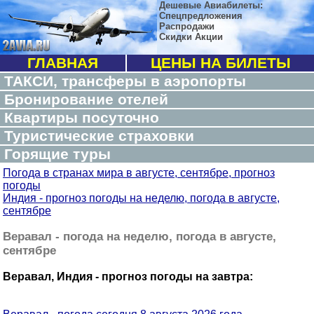
Дешевые Авиабилеты:
Спецпредложения
Распродажи
Скидки Акции
ГЛАВНАЯ
ЦЕНЫ НА БИЛЕТЫ
ТАКСИ, трансферы в аэропорты
Бронирование отелей
Квартиры посуточно
Туристические страховки
Горящие туры
Погода в странах мира в августе, сентябре, прогноз
погоды
Индия - прогноз погоды на неделю, погода в августе,
сентябре
Веравал - погода на неделю, погода в августе,
сентябре
Веравал, Индия - прогноз погоды на завтра: