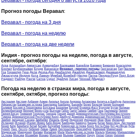
Веравал - погода сегодня 8 августа 2026 года
Прогноз погоды Веравал
:
Веравал - погода на 3 дня
Веравал - погода на неделю
Веравал - погода на две недели
Индия - прогноз погоды на неделю, погода в августе,
сентябре, октябре
:
Агра
Аллахабад
Амритсар
Ахмадабад
Балешвар
Барейли
Бармер
Биканер
Бхагалпур
Бхопал
Бхубанешвар
Бхудж
Варанаси
Веравал - прогноз погоды
Ганганагар
Гая
Гвалияр
Гоа
Горакхпур
Гуна
Дели
Дехра-Дун
Джабалпур
Джайпур
Джайсалмер
Джамшедпур
Джхасугуда
Индаур
Кота
Лакнау
Мумбай (Бомбей)
Нагпур
Патна
Пендра-Роуд
Порт Блэр
Раджкот
Райпур
Ранчи
Сатна
Сурат
Удайпур
Хисар
Ченнай (Мадрас)
Погода на неделю в странах мира, погода в августе,
сентябре, октябре, прогноз погоды
:
Австралия
Австрия
Албания
Алжир
Ангилья
Ангола
Андорра
Антарктика
Антигуа и Барбуда
Аргентина
Афганистан
Багамские острова
Бангладеш
Барбадос
Бахрейн
Белиз
Бельгия
Бенин
Болгария
Боливия
Босния и Герцеговина
Ботсвана
Бразилия
Бруней
Буркина-Фасо
Бурунди
Бутан
Ватикан
Великобритания
Венгрия
Венесуэла
Вьетнам
Габон
Гаити
Гайана
Гамбия
Гана
Гватемала
Гвинея
Гвинея-Бисау
Германия
Гондурас
Гренада
Греция
Дания
Демократическая Республика Восточного
Тимора
Демократической Республики Конго
Джибути
Доминика
Доминиканская Республика
Египет
Замбия
Западная Сахара
Зимбабве
Израиль
Индия
Индонезия
Иордания
Ирак
Иран
Ирландия
Исландия
Испания
Италия
Йемен
Кабо-Верде
Камбоджа
Камерун
Канада
Катар
Квинсленд, Австралия
Кения
Кипр
Кирибати
Китай
Китайр
Колумбия
Коморские острова
Конго
Коста-Рика
Кот-де-Ивуар
Куба
Кувейт
Лаос
Лесото
Либерия
Ливан
Ливия
Лихтенштейн
Люксембург
Маврикий
Мавритания
Мадагаскар
Македония
Малави
Малайзия
Мали
Мальдивские острова
Мальта
Марокко
Маршалловы
Острова
Мексика
Мозамбик
Монако
Монголия
Мьянма
Намибия
Науру
Непал
Нигер
Нигерия