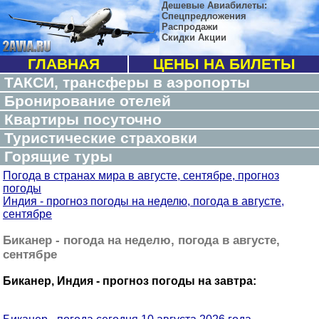
Дешевые Авиабилеты:
Спецпредложения
Распродажи
Скидки Акции
ГЛАВНАЯ
ЦЕНЫ НА БИЛЕТЫ
ТАКСИ, трансферы в аэропорты
Бронирование отелей
Квартиры посуточно
Туристические страховки
Горящие туры
Погода в странах мира в августе, сентябре, прогноз
погоды
Индия - прогноз погоды на неделю, погода в августе,
сентябре
Биканер - погода на неделю, погода в августе,
сентябре
Биканер, Индия - прогноз погоды на завтра: