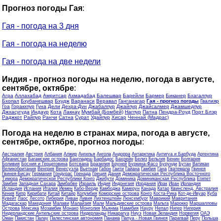
Прогноз погоды Гая
:
Гая - погода на 3 дня
Гая - погода на неделю
Гая - погода на две недели
Индия - прогноз погоды на неделю, погода в августе,
сентябре, октябре
:
Агра
Аллахабад
Амритсар
Ахмадабад
Балешвар
Барейли
Бармер
Биканер
Бхагалпур
Бхопал
Бхубанешвар
Бхудж
Варанаси
Веравал
Ганганагар
Гая - прогноз погоды
Гвалияр
Гоа
Горакхпур
Гуна
Дели
Дехра-Дун
Джабалпур
Джайпур
Джайсалмер
Джамшедпур
Джхасугуда
Индаур
Кота
Лакнау
Мумбай (Бомбей)
Нагпур
Патна
Пендра-Роуд
Порт Блэр
Раджкот
Райпур
Ранчи
Сатна
Сурат
Удайпур
Хисар
Ченнай (Мадрас)
Погода на неделю в странах мира, погода в августе,
сентябре, октябре, прогноз погоды
:
Австралия
Австрия
Албания
Алжир
Ангилья
Ангола
Андорра
Антарктика
Антигуа и Барбуда
Аргентина
Афганистан
Багамские острова
Бангладеш
Барбадос
Бахрейн
Белиз
Бельгия
Бенин
Болгария
Боливия
Босния и Герцеговина
Ботсвана
Бразилия
Бруней
Буркина-Фасо
Бурунди
Бутан
Ватикан
Великобритания
Венгрия
Венесуэла
Вьетнам
Габон
Гаити
Гайана
Гамбия
Гана
Гватемала
Гвинея
Гвинея-Бисау
Германия
Гондурас
Гренада
Греция
Дания
Демократическая Республика Восточного
Тимора
Демократической Республики Конго
Джибути
Доминика
Доминиканская Республика
Египет
Замбия
Западная Сахара
Зимбабве
Израиль
Индия
Индонезия
Иордания
Ирак
Иран
Ирландия
Исландия
Испания
Италия
Йемен
Кабо-Верде
Камбоджа
Камерун
Канада
Катар
Квинсленд, Австралия
Кения
Кипр
Кирибати
Китай
Китайр
Колумбия
Коморские острова
Конго
Коста-Рика
Кот-де-Ивуар
Куба
Кувейт
Лаос
Лесото
Либерия
Ливан
Ливия
Лихтенштейн
Люксембург
Маврикий
Мавритания
Мадагаскар
Македония
Малави
Малайзия
Мали
Мальдивские острова
Мальта
Марокко
Маршалловы
Острова
Мексика
Мозамбик
Монако
Монголия
Мьянма
Намибия
Науру
Непал
Нигер
Нигерия
Нидерландские Антильские острова
Нидерланды
Никарагуа
Ниуэ
Новая Зеландия
Норвегия
ОАЭ
Оман
Пакистан
Палау
Палестинская автономия
Панама
Папуа - Новая Гвинея
Парагвай
Перу
Польша