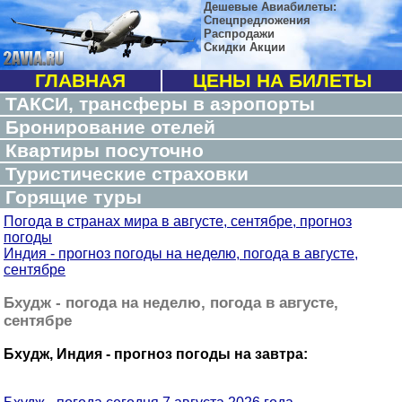
Дешевые Авиабилеты:
Спецпредложения
Распродажи
Скидки Акции
ГЛАВНАЯ
ЦЕНЫ НА БИЛЕТЫ
ТАКСИ, трансферы в аэропорты
Бронирование отелей
Квартиры посуточно
Туристические страховки
Горящие туры
Погода в странах мира в августе, сентябре, прогноз
погоды
Индия - прогноз погоды на неделю, погода в августе,
сентябре
Бхудж - погода на неделю, погода в августе,
сентябре
Бхудж, Индия - прогноз погоды на завтра: