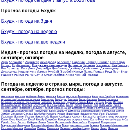
Бхудж - погода сегодня 7 августа 2026 года
Прогноз погоды Бхудж
:
Бхудж - погода на 3 дня
Бхудж - погода на неделю
Бхудж - погода на две недели
Индия - прогноз погоды на неделю, погода в августе,
сентябре, октябре
:
Агра
Аллахабад
Амритсар
Ахмадабад
Балешвар
Барейли
Бармер
Биканер
Бхагалпур
Бхопал
Бхубанешвар
Бхудж - прогноз погоды
Варанаси
Веравал
Ганганагар
Гая
Гвалияр
Гоа
Горакхпур
Гуна
Дели
Дехра-Дун
Джабалпур
Джайпур
Джайсалмер
Джамшедпур
Джхасугуда
Индаур
Кота
Лакнау
Мумбай (Бомбей)
Нагпур
Патна
Пендра-Роуд
Порт Блэр
Раджкот
Райпур
Ранчи
Сатна
Сурат
Удайпур
Хисар
Ченнай (Мадрас)
Погода на неделю в странах мира, погода в августе,
сентябре, октябре, прогноз погоды
:
Австралия
Австрия
Албания
Алжир
Ангилья
Ангола
Андорра
Антарктика
Антигуа и Барбуда
Аргентина
Афганистан
Багамские острова
Бангладеш
Барбадос
Бахрейн
Белиз
Бельгия
Бенин
Болгария
Боливия
Босния и Герцеговина
Ботсвана
Бразилия
Бруней
Буркина-Фасо
Бурунди
Бутан
Ватикан
Великобритания
Венгрия
Венесуэла
Вьетнам
Габон
Гаити
Гайана
Гамбия
Гана
Гватемала
Гвинея
Гвинея-Бисау
Германия
Гондурас
Гренада
Греция
Дания
Демократическая Республика Восточного
Тимора
Демократической Республики Конго
Джибути
Доминика
Доминиканская Республика
Египет
Замбия
Западная Сахара
Зимбабве
Израиль
Индия
Индонезия
Иордания
Ирак
Иран
Ирландия
Исландия
Испания
Италия
Йемен
Кабо-Верде
Камбоджа
Камерун
Канада
Катар
Квинсленд, Австралия
Кения
Кипр
Кирибати
Китай
Китайр
Колумбия
Коморские острова
Конго
Коста-Рика
Кот-де-Ивуар
Куба
Кувейт
Лаос
Лесото
Либерия
Ливан
Ливия
Лихтенштейн
Люксембург
Маврикий
Мавритания
Мадагаскар
Македония
Малави
Малайзия
Мали
Мальдивские острова
Мальта
Марокко
Маршалловы
Острова
Мексика
Мозамбик
Монако
Монголия
Мьянма
Намибия
Науру
Непал
Нигер
Нигерия