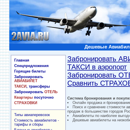
Дешевые Авиабиле
Забронировать А
Главная
ТАКСИ в аэропорт
Спецпредложения
Горящие билеты
Забронировать О
Забронировать
АВИАБИЛЕТ
Сравнить СТРАХО
ТАКСИ
, трансферы
Забронировать
ОТЕЛЬ
Квартиры
посуточно
Система бронирования и покупки
Онлайн продажа и бронировани
СТРАХОВКИ
Поиск и сравнение стоимости а
продаж в большинстве городов Рос
Типы авиаперевозок
Авиабилеты по наиболее выгод
Дешевые авиабилеты на низкобю
Стоимость авиабилетов -
тарифы и сборы
Блочные авиабилеты