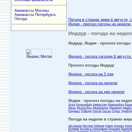
Авиакассы Москвы
Авиакассы Петербурга
Погода
Погода в странах мира в августе, 
Индия - прогноз погоды на неделю,
Индаур - погода на недел
Индаур, Индия - прогноз погоды 
Индаур - погода сегодня 6 августа
Прогноз погоды Индаур
:
Индаур - погода на 3 дня
Индаур - погода на неделю
Индаур - погода на две недели
Индия - прогноз погоды на недел
Агра
Аллахабад
Амритсар
Ахмадабад
Бал
Дели
Дехра-Дун
Джабалпур
Джайпур
Джайс
Раджкот
Райпур
Ранчи
Сатна
Сурат
Удайпу
Погода на неделю в странах мира
Австралия
Австрия
Албания
Алжир
Ангилья
Анго
Боливия
Босния и Герцеговина
Ботсвана
Бразили
Бисау
Германия
Гондурас
Гренада
Греция
Дания