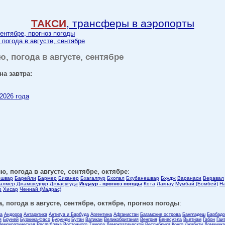
ТАКСИ
, трансферы в аэропорты
сентябре, прогноз погоды
 погода в августе, сентябре
ю, погода в августе, сентябре
на завтра:
 2026 года
ю, погода в августе, сентябре, октябре
:
ешвар
Барейли
Бармер
Биканер
Бхагалпур
Бхопал
Бхубанешвар
Бхудж
Варанаси
Веравал
алмер
Джамшедпур
Джхасугуда
Индаур - прогноз погоды
Кота
Лакнау
Мумбай (Бомбей)
На
р
Хисар
Ченнай (Мадрас)
, погода в августе, сентябре, октябре, прогноз погоды
:
ла
Андорра
Антарктика
Антигуа и Барбуда
Аргентина
Афганистан
Багамские острова
Бангладеш
Барбадо
я
Бруней
Буркина-Фасо
Бурунди
Бутан
Ватикан
Великобритания
Венгрия
Венесуэла
Вьетнам
Габон
Гаи
Демократическая Республика Восточного Тимора
Демократической Республики Конго
Джибути
Доминика