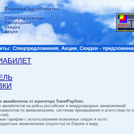
Дешевые Авиабилеты:
Спецпредложения
Распродажи
Скидки
Акции
ты: Спецпредложения, Акции, Скидки - предложени
ВИАБИЛЕТ
ТЕЛЬ
ВКИ
 авиабилетов от агрегатора TravelPayOuts:
е авиабилетов на рейсы российских и международных авиакомпаний;
виабилетов по авиакомпаниям, системам бронирования и агентствам по 
сии);
ным тарифам с использованием возможных скидок и льгот;
джетные авиакомпании (лоукосты) по Европе и миру.