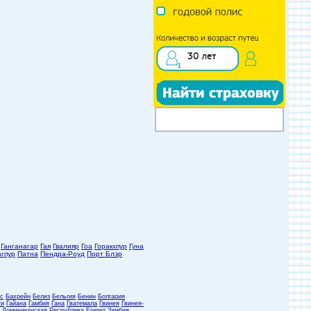
Ганганагар
Гая
Гвалияр
Гоа
Горакхпур
Гуна
гпур
Патна
Пендра-Роуд
Порт Блэр
с
Бахрейн
Белиз
Бельгия
Бенин
Болгария
ти
Гайана
Гамбия
Гана
Гватемала
Гвинея
Гвинея-
Доминиканская Республика
Египет
Замбия