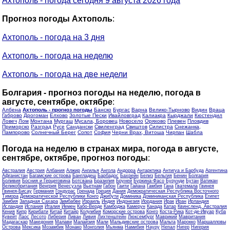
Ахтополь - погода сегодня 9 августа 2026 года
Прогноз погоды Ахтополь
:
Ахтополь - погода на 3 дня
Ахтополь - погода на неделю
Ахтополь - погода на две недели
Болгария - прогноз погоды на неделю, погода в
августе, сентябре, октябре
:
Албена
Ахтополь - прогноз погоды
Банско
Бургас
Варна
Велико-Тырново
Видин
Враца
Габрово
Дрогоман
Елхово
Золотые Пески
Ивайловград
Калиакра
Кырджали
Кюстендил
Ловеч
Лом
Монтана
Мургаш
Мусала, Боровец
Новосело
Оряхово
Плевен
Пловдив
Приморско
Разград
Русе
Сандански
Свиленград
Свиштов
Силистра
Снежанка,
Пампорово
Солнечный Берег
Сопот
София
Черни Врах, Витоша
Чирпан
Шабла
Погода на неделю в странах мира, погода в августе,
сентябре, октябре, прогноз погоды
:
Австралия
Австрия
Албания
Алжир
Ангилья
Ангола
Андорра
Антарктика
Антигуа и Барбуда
Аргентина
Афганистан
Багамские острова
Бангладеш
Барбадос
Бахрейн
Белиз
Бельгия
Бенин
Болгария
Боливия
Босния и Герцеговина
Ботсвана
Бразилия
Бруней
Буркина-Фасо
Бурунди
Бутан
Ватикан
Великобритания
Венгрия
Венесуэла
Вьетнам
Габон
Гаити
Гайана
Гамбия
Гана
Гватемала
Гвинея
Гвинея-Бисау
Германия
Гондурас
Гренада
Греция
Дания
Демократическая Республика Восточного
Тимора
Демократической Республики Конго
Джибути
Доминика
Доминиканская Республика
Египет
Замбия
Западная Сахара
Зимбабве
Израиль
Индия
Индонезия
Иордания
Ирак
Иран
Ирландия
Исландия
Испания
Италия
Йемен
Кабо-Верде
Камбоджа
Камерун
Канада
Катар
Квинсленд, Австралия
Кения
Кипр
Кирибати
Китай
Китайр
Колумбия
Коморские острова
Конго
Коста-Рика
Кот-де-Ивуар
Куба
Кувейт
Лаос
Лесото
Либерия
Ливан
Ливия
Лихтенштейн
Люксембург
Маврикий
Мавритания
Мадагаскар
Македония
Малави
Малайзия
Мали
Мальдивские острова
Мальта
Марокко
Маршалловы
Острова
Мексика
Мозамбик
Монако
Монголия
Мьянма
Намибия
Науру
Непал
Нигер
Нигерия