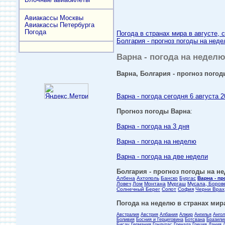
Авиакассы Москвы
Авиакассы Петербурга
Погода
Погода в странах мира в августе, 
Болгария - прогноз погоды на неде
Варна - погода на неделю
Варна, Болгария - прогноз погод
Варна - погода сегодня 6 августа 2
Прогноз погоды Варна
:
Варна - погода на 3 дня
Варна - погода на неделю
Варна - погода на две недели
Болгария - прогноз погоды на не
Албена
Ахтополь
Банско
Бургас
Варна - пр
Ловеч
Лом
Монтана
Мургаш
Мусала, Боров
Солнечный Берег
Сопот
София
Черни Врах
Погода на неделю в странах мира
Австралия
Австрия
Албания
Алжир
Ангилья
Анго
Боливия
Босния и Герцеговина
Ботсвана
Бразили
Бисау
Германия
Гондурас
Гренада
Греция
Дания