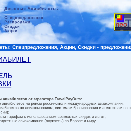
Дешевые Авиабилеты:
Спецпредложения
Распродажи
Скидки
Акции
ты: Спецпредложения, Акции, Скидки - предложени
ВИАБИЛЕТ
ТЕЛЬ
ВКИ
 авиабилетов от агрегатора TravelPayOuts:
е авиабилетов на рейсы российских и международных авиакомпаний;
виабилетов по авиакомпаниям, системам бронирования и агентствам по 
сии);
ным тарифам с использованием возможных скидок и льгот;
джетные авиакомпании (лоукосты) по Европе и миру.