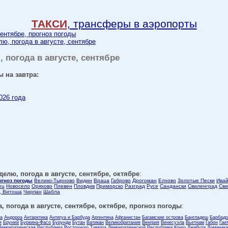
ТАКСИ
, трансферы в аэропорты
сентябре, прогноз погоды
лю, погода в августе, сентябре
, погода в августе, сентябре
ы на завтра:
026 года
делю, погода в августе, сентябре, октябре
:
огноз погоды
Велико-Тырново
Видин
Враца
Габрово
Дрогоман
Елхово
Золотые Пески
Ивай
ец
Новосело
Оряхово
Плевен
Пловдив
Приморско
Разград
Русе
Сандански
Свиленград
Сви
, Витоша
Чирпан
Шабла
, погода в августе, сентябре, октябре, прогноз погоды
:
ла
Андорра
Антарктика
Антигуа и Барбуда
Аргентина
Афганистан
Багамские острова
Бангладеш
Барбадо
я
Бруней
Буркина-Фасо
Бурунди
Бутан
Ватикан
Великобритания
Венгрия
Венесуэла
Вьетнам
Габон
Гаи
Демократическая Республика Восточного Тимора
Демократической Республики Конго
Джибути
Доминика