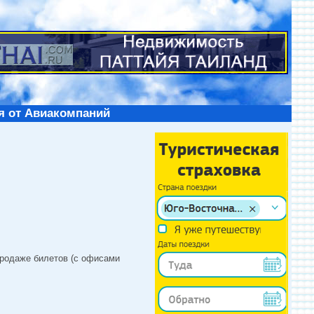
я от Авиакомпаний
продаже билетов (с офисами