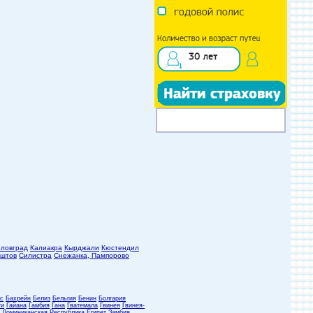
ловград
Калиакра
Кырджали
Кюстендил
штов
Силистра
Снежанка, Пампорово
с
Бахрейн
Белиз
Бельгия
Бенин
Болгария
ти
Гайана
Гамбия
Гана
Гватемала
Гвинея
Гвинея-
Доминиканская Республика
Египет
Замбия