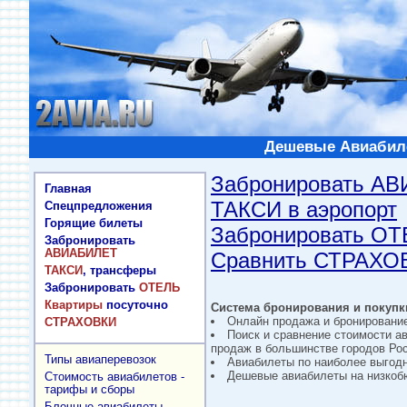
Дешевые Авиабиле
Забронировать А
Главная
ТАКСИ в аэропорт
Спецпредложения
Горящие билеты
Забронировать О
Забронировать
АВИАБИЛЕТ
Сравнить СТРАХО
ТАКСИ
, трансферы
Забронировать
ОТЕЛЬ
Квартиры
посуточно
Система бронирования и покупки
Онлайн продажа и бронировани
СТРАХОВКИ
Поиск и сравнение стоимости а
продаж в большинстве городов Рос
Типы авиаперевозок
Авиабилеты по наиболее выгод
Дешевые авиабилеты на низкобю
Стоимость авиабилетов -
тарифы и сборы
Блочные авиабилеты