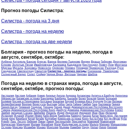
Силистра - погода сегодня 7 августа 2026 года
Прогноз погоды Силистра
:
Силистра - погода на 3 дня
Силистра - погода на неделю
Силистра - погода на две недели
Болгария - прогноз погоды на неделю, погода в
августе, сентябре, октябре
:
Албена
Ахтополь
Банско
Бургас
Варна
Велико-Тырново
Видин
Враца
Габрово
Дрогоман
Елхово
Золотые Пески
Ивайловград
Калиакра
Кырджали
Кюстендил
Ловеч
Лом
Монтана
Мургаш
Мусала, Боровец
Новосело
Оряхово
Плевен
Пловдив
Приморско
Разград
Русе
Сандански
Свиленград
Свиштов
Силистра - прогноз погоды
Снежанка, Пампорово
Солнечный Берег
Сопот
София
Черни Врах, Витоша
Чирпан
Шабла
Погода на неделю в странах мира, погода в августе,
сентябре, октябре, прогноз погоды
:
Австралия
Австрия
Албания
Алжир
Ангилья
Ангола
Андорра
Антарктика
Антигуа и Барбуда
Аргентина
Афганистан
Багамские острова
Бангладеш
Барбадос
Бахрейн
Белиз
Бельгия
Бенин
Болгария
Боливия
Босния и Герцеговина
Ботсвана
Бразилия
Бруней
Буркина-Фасо
Бурунди
Бутан
Ватикан
Великобритания
Венгрия
Венесуэла
Вьетнам
Габон
Гаити
Гайана
Гамбия
Гана
Гватемала
Гвинея
Гвинея-Бисау
Германия
Гондурас
Гренада
Греция
Дания
Демократическая Республика Восточного
Тимора
Демократической Республики Конго
Джибути
Доминика
Доминиканская Республика
Египет
Замбия
Западная Сахара
Зимбабве
Израиль
Индия
Индонезия
Иордания
Ирак
Иран
Ирландия
Исландия
Испания
Италия
Йемен
Кабо-Верде
Камбоджа
Камерун
Канада
Катар
Квинсленд, Австралия
Кения
Кипр
Кирибати
Китай
Китайр
Колумбия
Коморские острова
Конго
Коста-Рика
Кот-де-Ивуар
Куба
Кувейт
Лаос
Лесото
Либерия
Ливан
Ливия
Лихтенштейн
Люксембург
Маврикий
Мавритания
Мадагаскар
Македония
Малави
Малайзия
Мали
Мальдивские острова
Мальта
Марокко
Маршалловы
Острова
Мексика
Мозамбик
Монако
Монголия
Мьянма
Намибия
Науру
Непал
Нигер
Нигерия