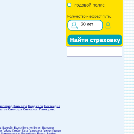
йловград
Калиакра
Кырджали
Кюстендил
штов
Силистра
Снежанка, Пампорово
с
Бахрейн
Белиз
Бельгия
Бенин
Болгария
ти
Гайана
Гамбия
Гана
Гватемала
Гвинея
Гвинея-
Доминиканская Республика
Египет
Замбия