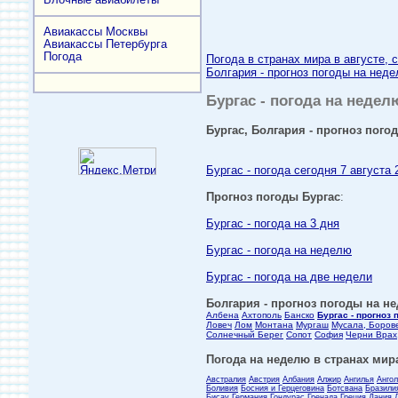
Авиакассы Москвы
Авиакассы Петербурга
Погода
Погода в странах мира в августе, 
Болгария - прогноз погоды на неде
Бургас - погода на неделю
Бургас, Болгария - прогноз погод
Бургас - погода сегодня 7 августа 
Прогноз погоды Бургас
:
Бургас - погода на 3 дня
Бургас - погода на неделю
Бургас - погода на две недели
Болгария - прогноз погоды на не
Албена
Ахтополь
Банско
Бургас - прогноз 
Ловеч
Лом
Монтана
Мургаш
Мусала, Боров
Солнечный Берег
Сопот
София
Черни Врах
Погода на неделю в странах мира
Австралия
Австрия
Албания
Алжир
Ангилья
Анго
Боливия
Босния и Герцеговина
Ботсвана
Бразили
Бисау
Германия
Гондурас
Гренада
Греция
Дания