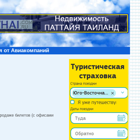
я от Авиакомпаний
продаже билетов (с офисами