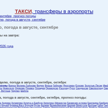
ТАКСИ
, трансферы в аэропорты
сентябре, прогноз погоды
лю, погода в августе, сентябре
, погода в августе, сентябре
ы на завтра:
2026 года
делю, погода в августе, сентябре, октябре
:
погоды
Варна
Велико-Тырново
Видин
Враца
Габрово
Дрогоман
Елхово
Золотые Пески
Ива
ец
Новосело
Оряхово
Плевен
Пловдив
Приморско
Разград
Русе
Сандански
Свиленград
Сви
, Витоша
Чирпан
Шабла
, погода в августе, сентябре, октябре, прогноз погоды
:
ла
Андорра
Антарктика
Антигуа и Барбуда
Аргентина
Афганистан
Багамские острова
Бангладеш
Барбадо
я
Бруней
Буркина-Фасо
Бурунди
Бутан
Ватикан
Великобритания
Венгрия
Венесуэла
Вьетнам
Габон
Гаи
Демократическая Республика Восточного Тимора
Демократической Республики Конго
Джибути
Доминика