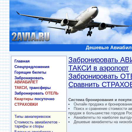
Дешевые Авиабиле
Забронировать А
Главная
ТАКСИ в аэропорт
Спецпредложения
Горящие билеты
Забронировать О
Забронировать
АВИАБИЛЕТ
Сравнить СТРАХО
ТАКСИ
, трансферы
Забронировать
ОТЕЛЬ
Квартиры
посуточно
Система бронирования и покупки
Онлайн продажа и бронировани
СТРАХОВКИ
Поиск и сравнение стоимости а
продаж в большинстве городов Рос
Типы авиаперевозок
Авиабилеты по наиболее выгод
Дешевые авиабилеты на низкобю
Стоимость авиабилетов -
тарифы и сборы
Блочные авиабилеты