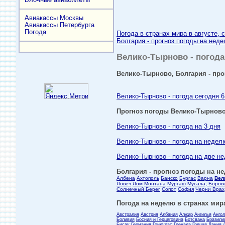
Авиакассы Москвы
Авиакассы Петербурга
Погода
Погода в странах мира в августе, 
Болгария - прогноз погоды на неде
Велико-Тырново - погода 
Велико-Тырново, Болгария - про
Велико-Тырново - погода сегодня 6
Прогноз погоды Велико-Тырнов
Велико-Тырново - погода на 3 дня
Велико-Тырново - погода на недел
Велико-Тырново - погода на две н
Болгария - прогноз погоды на не
Албена
Ахтополь
Банско
Бургас
Варна
Вел
Ловеч
Лом
Монтана
Мургаш
Мусала, Боров
Солнечный Берег
Сопот
София
Черни Врах
Погода на неделю в странах мира
Австралия
Австрия
Албания
Алжир
Ангилья
Анго
Боливия
Босния и Герцеговина
Ботсвана
Бразили
Бисау
Германия
Гондурас
Гренада
Греция
Дания