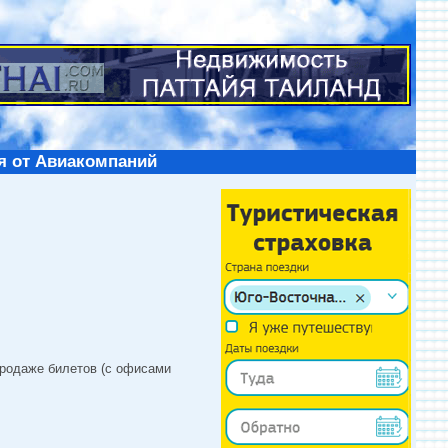
я от Авиакомпаний
продаже билетов (с офисами