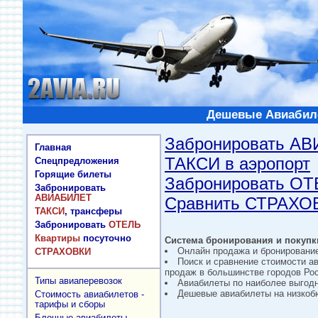
Дешевые Авиабиле
Забронировать А
Главная
ТАКСИ в аэропорт
Спецпредложения
Горящие билеты
Забронировать О
Забронировать
АВИАБИЛЕТ
Сравнить СТРАХО
ТАКСИ
, трансферы
Забронировать
ОТЕЛЬ
Квартиры
посуточно
Система бронирования и покупки
Онлайн продажа и бронировани
СТРАХОВКИ
Поиск и сравнение стоимости а
продаж в большинстве городов Рос
Типы авиаперевозок
Авиабилеты по наиболее выгод
Дешевые авиабилеты на низкобю
Стоимость авиабилетов -
тарифы и сборы
Блочные авиабилеты