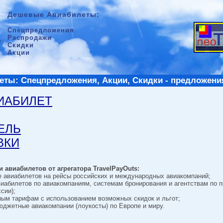
Дешевые Авиабилеты:
Спецпредложения
Распродажи
Скидки
Акции
ты: Спецпредложения, Акции, Скидки - предложени
ВИАБИЛЕТ
ТЕЛЬ
ВКИ
 авиабилетов от агрегатора TravelPayOuts:
е авиабилетов на рейсы российских и международных авиакомпаний;
виабилетов по авиакомпаниям, системам бронирования и агентствам по 
сии);
ным тарифам с использованием возможных скидок и льгот;
джетные авиакомпании (лоукосты) по Европе и миру.