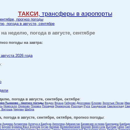
ТАКСИ
, трансферы в аэропорты
сентябре, прогноз погоды
лю, погода в августе, сентябре
на неделю, погода в августе, сентябре
гноз погоды на завтра:
 августа 2026 года
о
:
ю
едели
делю, погода в августе, сентябре, октябре
:
ико-Тырново - прогноз погоды
Видин
Враца
Габрово
Дрогоман
Елхово
Золотые Пески
Ива
ец
Новосело
Оряхово
Плевен
Пловдив
Приморско
Разград
Русе
Сандански
Свиленград
Сви
, Витоша
Чирпан
Шабла
, погода в августе, сентябре, октябре, прогноз погоды
:
ла
Андорра
Антарктика
Антигуа и Барбуда
Аргентина
Афганистан
Багамские острова
Бангладеш
Барбадо
я
Бруней
Буркина-Фасо
Бурунди
Бутан
Ватикан
Великобритания
Венгрия
Венесуэла
Вьетнам
Габон
Гаи
Демократическая Республика Восточного Тимора
Демократической Республики Конго
Джибути
Доминика