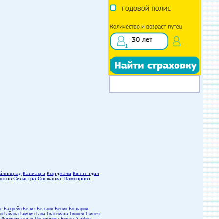
йловград
Калиакра
Кырджали
Кюстендил
штов
Силистра
Снежанка, Пампорово
с
Бахрейн
Белиз
Бельгия
Бенин
Болгария
ти
Гайана
Гамбия
Гана
Гватемала
Гвинея
Гвинея-
Доминиканская Республика
Египет
Замбия