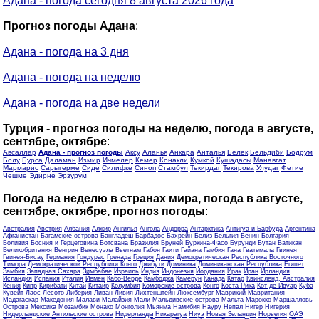
Адана - погода сегодня 8 августа 2026 года
Прогноз погоды Адана
:
Адана - погода на 3 дня
Адана - погода на неделю
Адана - погода на две недели
Турция - прогноз погоды на неделю, погода в августе,
сентябре, октябре
:
Авсаллар
Адана - прогноз погоды
Аксу
Аланья
Анкара
Анталья
Белек
Бельдиби
Бодрум
Болу
Бурса
Даламан
Измир
Ичмелер
Кемер
Конакли
Кумкой
Кушадасы
Манавгат
Мармарис
Сарыгерме
Сиде
Силифке
Синоп
Стамбул
Текирдаг
Текирова
Улудаг
Фетие
Чешме
Эдирне
Эрзурум
Погода на неделю в странах мира, погода в августе,
сентябре, октябре, прогноз погоды
:
Австралия
Австрия
Албания
Алжир
Ангилья
Ангола
Андорра
Антарктика
Антигуа и Барбуда
Аргентина
Афганистан
Багамские острова
Бангладеш
Барбадос
Бахрейн
Белиз
Бельгия
Бенин
Болгария
Боливия
Босния и Герцеговина
Ботсвана
Бразилия
Бруней
Буркина-Фасо
Бурунди
Бутан
Ватикан
Великобритания
Венгрия
Венесуэла
Вьетнам
Габон
Гаити
Гайана
Гамбия
Гана
Гватемала
Гвинея
Гвинея-Бисау
Германия
Гондурас
Гренада
Греция
Дания
Демократическая Республика Восточного
Тимора
Демократической Республики Конго
Джибути
Доминика
Доминиканская Республика
Египет
Замбия
Западная Сахара
Зимбабве
Израиль
Индия
Индонезия
Иордания
Ирак
Иран
Ирландия
Исландия
Испания
Италия
Йемен
Кабо-Верде
Камбоджа
Камерун
Канада
Катар
Квинсленд, Австралия
Кения
Кипр
Кирибати
Китай
Китайр
Колумбия
Коморские острова
Конго
Коста-Рика
Кот-де-Ивуар
Куба
Кувейт
Лаос
Лесото
Либерия
Ливан
Ливия
Лихтенштейн
Люксембург
Маврикий
Мавритания
Мадагаскар
Македония
Малави
Малайзия
Мали
Мальдивские острова
Мальта
Марокко
Маршалловы
Острова
Мексика
Мозамбик
Монако
Монголия
Мьянма
Намибия
Науру
Непал
Нигер
Нигерия
Нидерландские Антильские острова
Нидерланды
Никарагуа
Ниуэ
Новая Зеландия
Норвегия
ОАЭ