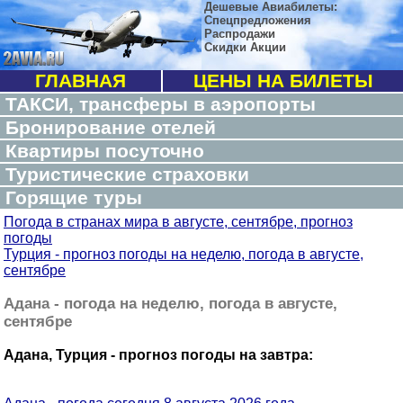
Дешевые Авиабилеты:
Спецпредложения
Распродажи
Скидки Акции
ГЛАВНАЯ
ЦЕНЫ НА БИЛЕТЫ
ТАКСИ, трансферы в аэропорты
Бронирование отелей
Квартиры посуточно
Туристические страховки
Горящие туры
Погода в странах мира в августе, сентябре, прогноз
погоды
Турция - прогноз погоды на неделю, погода в августе,
сентябре
Адана - погода на неделю, погода в августе,
сентябре
Адана, Турция - прогноз погоды на завтра: