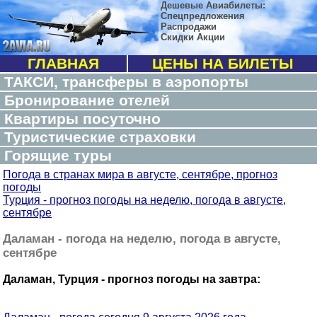
Дешевые Авиабилеты:
Спецпредложения
Распродажи
Скидки Акции
ГЛАВНАЯ
ЦЕНЫ НА БИЛЕТЫ
ТАКСИ, трансферы в аэропорты
Бронирование отелей
Квартиры посуточно
Туристические страховки
Горящие туры
Погода в странах мира в августе, сентябре, прогноз
погоды
Турция - прогноз погоды на неделю, погода в августе,
сентябре
Даламан - погода на неделю, погода в августе,
сентябре
Даламан, Турция - прогноз погоды на завтра: