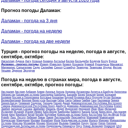
Даламан - погода сегодня 9 августа 2026 года
Прогноз погоды Даламан
:
Даламан - погода на 3 дня
Даламан - погода на неделю
Даламан - погода на две недели
Турция - прогноз погоды на неделю, погода в августе,
сентябре, октябре
:
Авсаллар
Адана
Аксу
Аланья
Анкара
Анталья
Белек
Бельдиби
Бодрум
Болу
Бурса
Даламан - прогноз погоды
Измир
Ичмелер
Кемер
Конакли
Кумкой
Кушадасы
Манавгат
Мармарис
Сарыгерме
Сиде
Силифке
Синоп
Стамбул
Текирдаг
Текирова
Улудаг
Фетие
Чешме
Эдирне
Эрзурум
Погода на неделю в странах мира, погода в августе,
сентябре, октябре, прогноз погоды
:
Австралия
Австрия
Албания
Алжир
Ангилья
Ангола
Андорра
Антарктика
Антигуа и Барбуда
Аргентина
Афганистан
Багамские острова
Бангладеш
Барбадос
Бахрейн
Белиз
Бельгия
Бенин
Болгария
Боливия
Босния и Герцеговина
Ботсвана
Бразилия
Бруней
Буркина-Фасо
Бурунди
Бутан
Ватикан
Великобритания
Венгрия
Венесуэла
Вьетнам
Габон
Гаити
Гайана
Гамбия
Гана
Гватемала
Гвинея
Гвинея-Бисау
Германия
Гондурас
Гренада
Греция
Дания
Демократическая Республика Восточного
Тимора
Демократической Республики Конго
Джибути
Доминика
Доминиканская Республика
Египет
Замбия
Западная Сахара
Зимбабве
Израиль
Индия
Индонезия
Иордания
Ирак
Иран
Ирландия
Исландия
Испания
Италия
Йемен
Кабо-Верде
Камбоджа
Камерун
Канада
Катар
Квинсленд, Австралия
Кения
Кипр
Кирибати
Китай
Китайр
Колумбия
Коморские острова
Конго
Коста-Рика
Кот-де-Ивуар
Куба
Кувейт
Лаос
Лесото
Либерия
Ливан
Ливия
Лихтенштейн
Люксембург
Маврикий
Мавритания
Мадагаскар
Македония
Малави
Малайзия
Мали
Мальдивские острова
Мальта
Марокко
Маршалловы
Острова
Мексика
Мозамбик
Монако
Монголия
Мьянма
Намибия
Науру
Непал
Нигер
Нигерия
Нидерландские Антильские острова
Нидерланды
Никарагуа
Ниуэ
Новая Зеландия
Норвегия
ОАЭ