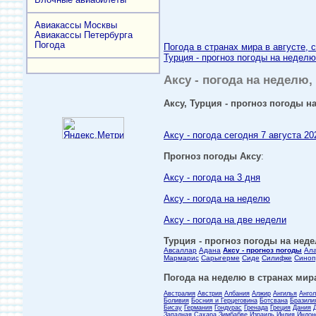
Авиакассы Москвы
Авиакассы Петербурга
Погода
Погода в странах мира в августе, 
Турция - прогноз погоды на неделю
Аксу - погода на неделю, 
Аксу, Турция - прогноз погоды на
Аксу - погода сегодня 7 августа 20
Прогноз погоды Аксу
:
Аксу - погода на 3 дня
Аксу - погода на неделю
Аксу - погода на две недели
Турция - прогноз погоды на неде
Авсаллар
Адана
Аксу - прогноз погоды
Ал
Мармарис
Сарыгерме
Сиде
Силифке
Синоп
Погода на неделю в странах мира
Австралия
Австрия
Албания
Алжир
Ангилья
Анго
Боливия
Босния и Герцеговина
Ботсвана
Бразили
Бисау
Германия
Гондурас
Гренада
Греция
Дания
Западная Сахара
Зимбабве
Израиль
Индия
Индон