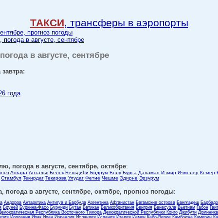
ТАКСИ
, трансферы в аэропорты
сентябре, прогноз погоды
, погода в августе, сентябре
погода в августе, сентябре
 завтра:
26 года
лю, погода в августе, сентябре, октябре
:
анья
Анкара
Анталья
Белек
Бельдиби
Бодрум
Болу
Бурса
Даламан
Измир
Ичмелер
Кемер
Стамбул
Текирдаг
Текирова
Улудаг
Фетие
Чешме
Эдирне
Эрзурум
, погода в августе, сентябре, октябре, прогноз погоды
:
ла
Андорра
Антарктика
Антигуа и Барбуда
Аргентина
Афганистан
Багамские острова
Бангладеш
Барбадо
я
Бруней
Буркина-Фасо
Бурунди
Бутан
Ватикан
Великобритания
Венгрия
Венесуэла
Вьетнам
Габон
Гаи
Демократическая Республика Восточного Тимора
Демократической Республики Конго
Джибути
Доминика
езия
Иордания
Ирак
Иран
Ирландия
Исландия
Испания
Италия
Йемен
Кабо-Верде
Камбоджа
Камерун
Ка