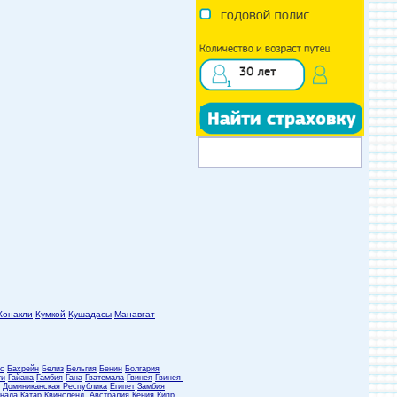
Конакли
Кумкой
Кушадасы
Манавгат
с
Бахрейн
Белиз
Бельгия
Бенин
Болгария
ти
Гайана
Гамбия
Гана
Гватемала
Гвинея
Гвинея-
Доминиканская Республика
Египет
Замбия
нада
Катар
Квинсленд, Австралия
Кения
Кипр