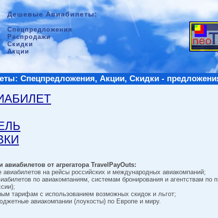
Дешевые Авиабилеты:
Спецпредложения
Распродажи
Скидки
Акции
ты: Спецпредложения, Акции, Скидки - предложени
ВИАБИЛЕТ
ТЕЛЬ
ВКИ
 авиабилетов от агрегатора TravelPayOuts:
е авиабилетов на рейсы российских и международных авиакомпаний;
виабилетов по авиакомпаниям, системам бронирования и агентствам по 
сии);
ным тарифам с использованием возможных скидок и льгот;
джетные авиакомпании (лоукосты) по Европе и миру.