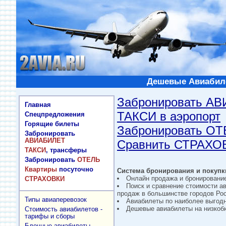
Дешевые Авиабиле
Забронировать А
Главная
ТАКСИ в аэропорт
Спецпредложения
Горящие билеты
Забронировать О
Забронировать
АВИАБИЛЕТ
Сравнить СТРАХО
ТАКСИ
, трансферы
Забронировать
ОТЕЛЬ
Квартиры
посуточно
Система бронирования и покупки
Онлайн продажа и бронировани
СТРАХОВКИ
Поиск и сравнение стоимости а
продаж в большинстве городов Рос
Типы авиаперевозок
Авиабилеты по наиболее выгод
Дешевые авиабилеты на низкобю
Стоимость авиабилетов -
тарифы и сборы
Блочные авиабилеты