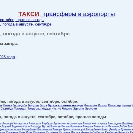
ТАКСИ
, трансферы в аэропорты
сентябре, прогноз погоды
, погода в августе, сентябре
, погода в августе, сентябре
а завтра:
026 года
лю, погода в августе, сентябре, октябре
:
ья
Белек
Бельдиби
Бодрум
Болу
Бурса - прогноз погоды
Даламан
Измир
Ичмелер
Кемер
Стамбул
Текирдаг
Текирова
Улудаг
Фетие
Чешме
Эдирне
Эрзурум
, погода в августе, сентябре, октябре, прогноз погоды
:
ла
Андорра
Антарктика
Антигуа и Барбуда
Аргентина
Афганистан
Багамские острова
Бангладеш
Барбадо
я
Бруней
Буркина-Фасо
Бурунди
Бутан
Ватикан
Великобритания
Венгрия
Венесуэла
Вьетнам
Габон
Гаи
Демократическая Республика Восточного Тимора
Демократической Республики Конго
Джибути
Доминика
езия
Иордания
Ирак
Иран
Ирландия
Исландия
Испания
Италия
Йемен
Кабо-Верде
Камбоджа
Камерун
Ка