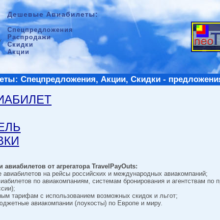
Дешевые Авиабилеты:
Спецпредложения
Распродажи
Скидки
Акции
ты: Спецпредложения, Акции, Скидки - предложени
ВИАБИЛЕТ
ТЕЛЬ
ВКИ
 авиабилетов от агрегатора TravelPayOuts:
е авиабилетов на рейсы российских и международных авиакомпаний;
виабилетов по авиакомпаниям, системам бронирования и агентствам по 
сии);
ным тарифам с использованием возможных скидок и льгот;
джетные авиакомпании (лоукосты) по Европе и миру.