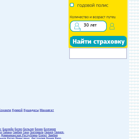
Конакли
Кумкой
Кушадасы
Манавгат
с
Бахрейн
Белиз
Бельгия
Бенин
Болгария
ти
Гайана
Гамбия
Гана
Гватемала
Гвинея
Гвинея-
Доминиканская Республика
Египет
Замбия
нада
Катар
Квинсленд, Австралия
Кения
Кипр