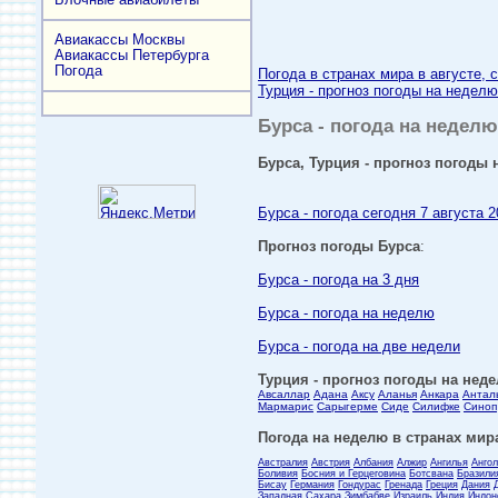
Авиакассы Москвы
Авиакассы Петербурга
Погода
Погода в странах мира в августе, 
Турция - прогноз погоды на неделю
Бурса - погода на неделю
Бурса, Турция - прогноз погоды н
Бурса - погода сегодня 7 августа 2
Прогноз погоды Бурса
:
Бурса - погода на 3 дня
Бурса - погода на неделю
Бурса - погода на две недели
Турция - прогноз погоды на неде
Авсаллар
Адана
Аксу
Аланья
Анкара
Антал
Мармарис
Сарыгерме
Сиде
Силифке
Синоп
Погода на неделю в странах мира
Австралия
Австрия
Албания
Алжир
Ангилья
Анго
Боливия
Босния и Герцеговина
Ботсвана
Бразили
Бисау
Германия
Гондурас
Гренада
Греция
Дания
Западная Сахара
Зимбабве
Израиль
Индия
Индон