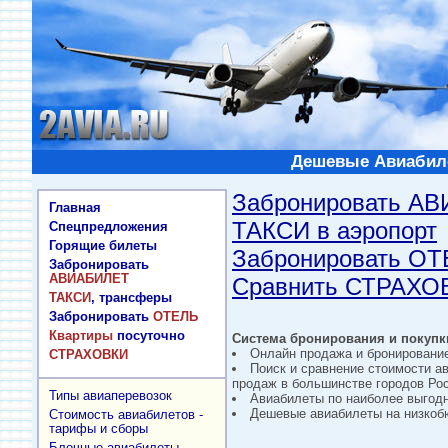
Дешевые Авиабиле
Забронировать А
Главная
ТАКСИ в аэропорт
Спецпредложения
Горящие билеты
Забронировать О
Забронировать
АВИАБИЛЕТ
Сравнить СТРАХО
ТАКСИ
, трансферы
Забронировать
ОТЕЛЬ
Квартиры
посуточно
Система бронирования и покупки
Онлайн продажа и бронировани
СТРАХОВКИ
Поиск и сравнение стоимости а
продаж в большинстве городов Рос
Типы авиаперевозок
Авиабилеты по наиболее выгод
Дешевые авиабилеты на низкобю
Стоимость авиабилетов -
тарифы и сборы
Блочные авиабилеты