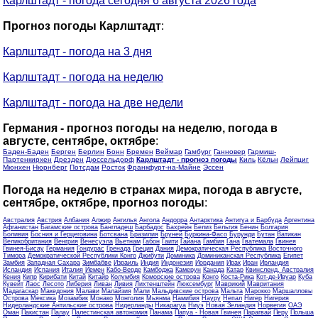
Карлштадт - погода сегодня 6 августа 2026 года
Прогноз погоды Карлштадт
:
Карлштадт - погода на 3 дня
Карлштадт - погода на неделю
Карлштадт - погода на две недели
Германия - прогноз погоды на неделю, погода в
августе, сентябре, октябре
:
Баден-Баден
Берген
Берлин
Бонн
Бремен
Веймар
Гамбург
Ганновер
Гармиш-
Партенкирхен
Дрезден
Дюссельдорф
Карлштадт - прогноз погоды
Киль
Кёльн
Лейпциг
Мюнхен
Нюрнберг
Потсдам
Росток
Франкфурт-на-Майне
Эссен
Погода на неделю в странах мира, погода в августе,
сентябре, октябре, прогноз погоды
:
Австралия
Австрия
Албания
Алжир
Ангилья
Ангола
Андорра
Антарктика
Антигуа и Барбуда
Аргентина
Афганистан
Багамские острова
Бангладеш
Барбадос
Бахрейн
Белиз
Бельгия
Бенин
Болгария
Боливия
Босния и Герцеговина
Ботсвана
Бразилия
Бруней
Буркина-Фасо
Бурунди
Бутан
Ватикан
Великобритания
Венгрия
Венесуэла
Вьетнам
Габон
Гаити
Гайана
Гамбия
Гана
Гватемала
Гвинея
Гвинея-Бисау
Германия
Гондурас
Гренада
Греция
Дания
Демократическая Республика Восточного
Тимора
Демократической Республики Конго
Джибути
Доминика
Доминиканская Республика
Египет
Замбия
Западная Сахара
Зимбабве
Израиль
Индия
Индонезия
Иордания
Ирак
Иран
Ирландия
Исландия
Испания
Италия
Йемен
Кабо-Верде
Камбоджа
Камерун
Канада
Катар
Квинсленд, Австралия
Кения
Кипр
Кирибати
Китай
Китайр
Колумбия
Коморские острова
Конго
Коста-Рика
Кот-де-Ивуар
Куба
Кувейт
Лаос
Лесото
Либерия
Ливан
Ливия
Лихтенштейн
Люксембург
Маврикий
Мавритания
Мадагаскар
Македония
Малави
Малайзия
Мали
Мальдивские острова
Мальта
Марокко
Маршалловы
Острова
Мексика
Мозамбик
Монако
Монголия
Мьянма
Намибия
Науру
Непал
Нигер
Нигерия
Нидерландские Антильские острова
Нидерланды
Никарагуа
Ниуэ
Новая Зеландия
Норвегия
ОАЭ
Оман
Пакистан
Палау
Палестинская автономия
Панама
Папуа - Новая Гвинея
Парагвай
Перу
Польша