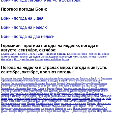
Бонн - погода сегодня 9 августа 2026 года
Прогноз погоды Бонн
:
Бонн - погода на 3 дня
Бонн - погода на неделю
Бонн - погода на две недели
Германия - прогноз погоды на неделю, погода в
августе, сентябре, октябре
:
Баден-Баден
Берген
Берлин
Бонн - прогноз погоды
Бремен
Веймар
Гамбург
Ганновер
Гармиш-Партенкирхен
Дрезден
Дюссельдорф
Карлштадт
Киль
Кёльн
Лейпциг
Мюнхен
Нюрнберг
Потсдам
Росток
Франкфурт-на-Майне
Эссен
Погода на неделю в странах мира, погода в августе,
сентябре, октябре, прогноз погоды
:
Австралия
Австрия
Албания
Алжир
Ангилья
Ангола
Андорра
Антарктика
Антигуа и Барбуда
Аргентина
Афганистан
Багамские острова
Бангладеш
Барбадос
Бахрейн
Белиз
Бельгия
Бенин
Болгария
Боливия
Босния и Герцеговина
Ботсвана
Бразилия
Бруней
Буркина-Фасо
Бурунди
Бутан
Ватикан
Великобритания
Венгрия
Венесуэла
Вьетнам
Габон
Гаити
Гайана
Гамбия
Гана
Гватемала
Гвинея
Гвинея-Бисау
Германия
Гондурас
Гренада
Греция
Дания
Демократическая Республика Восточного
Тимора
Демократической Республики Конго
Джибути
Доминика
Доминиканская Республика
Египет
Замбия
Западная Сахара
Зимбабве
Израиль
Индия
Индонезия
Иордания
Ирак
Иран
Ирландия
Исландия
Испания
Италия
Йемен
Кабо-Верде
Камбоджа
Камерун
Канада
Катар
Квинсленд, Австралия
Кения
Кипр
Кирибати
Китай
Китайр
Колумбия
Коморские острова
Конго
Коста-Рика
Кот-де-Ивуар
Куба
Кувейт
Лаос
Лесото
Либерия
Ливан
Ливия
Лихтенштейн
Люксембург
Маврикий
Мавритания
Мадагаскар
Македония
Малави
Малайзия
Мали
Мальдивские острова
Мальта
Марокко
Маршалловы
Острова
Мексика
Мозамбик
Монако
Монголия
Мьянма
Намибия
Науру
Непал
Нигер
Нигерия
Нидерландские Антильские острова
Нидерланды
Никарагуа
Ниуэ
Новая Зеландия
Норвегия
ОАЭ
Оман
Пакистан
Палау
Палестинская автономия
Панама
Папуа - Новая Гвинея
Парагвай
Перу
Польша